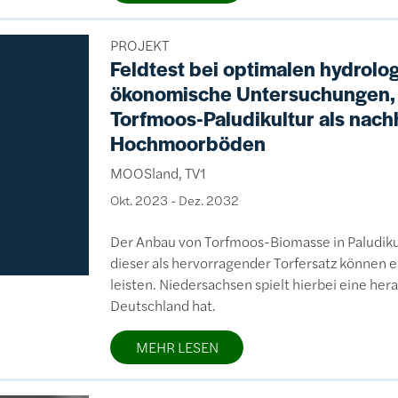
PROJEKT
Feldtest bei optimalen hydrol
ökonomische Untersuchungen, T
Torfmoos-Paludikultur als nach
Hochmoorböden
MOOSland, TV1
Okt. 2023
-
Dez. 2032
Der Anbau von Torfmoos-Biomasse in Paludik
dieser als hervorragender Torfersatz können e
leisten. Niedersachsen spielt hierbei eine he
Deutschland hat.
MEHR LESEN