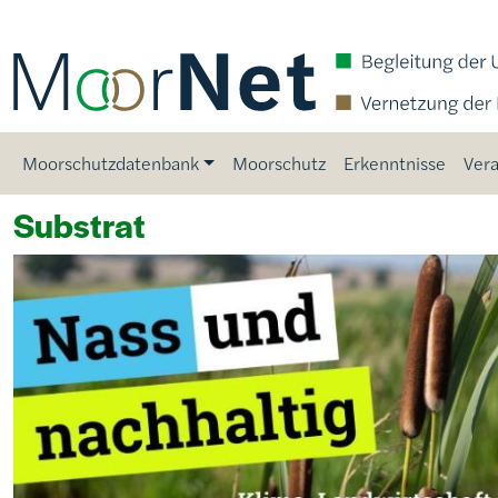
Direkt zum Inhalt
Main navigation
Moorschutzdatenbank
Moorschutz
Erkenntnisse
Vera
Substrat
Bild