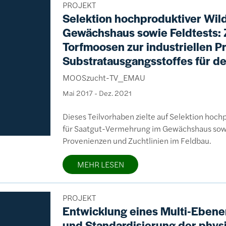
PROJEKT
Selektion hochproduktiver Wil
Gewächshaus sowie Feldtests:
Torfmoosen zur industriellen 
Substratausgangsstoffes für d
MOOSzucht-TV_EMAU
Mai 2017
-
Dez. 2021
Dieses Teilvorhaben zielte auf Selektion ho
für Saatgut-Vermehrung im Gewächshaus sowie 
Provenienzen und Zuchtlinien im Feldbau.
MEHR LESEN
PROJEKT
Entwicklung eines Multi-Ebene
und Standardisierung der phy