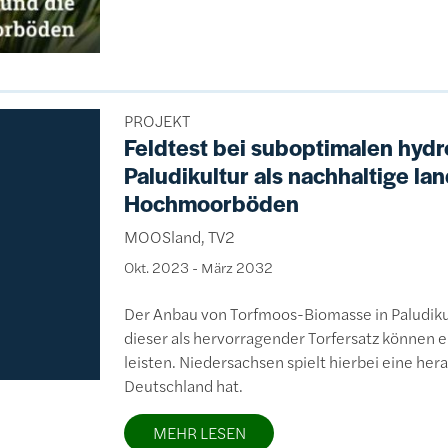
PROJEKT
Feldtest bei suboptimalen hyd
Paludikultur als nachhaltige la
Hochmoorböden
MOOSland, TV2
Okt. 2023
-
März 2032
Der Anbau von Torfmoos-Biomasse in Paludik
dieser als hervorragender Torfersatz können e
leisten. Niedersachsen spielt hierbei eine he
Deutschland hat.
MEHR LESEN