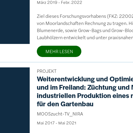
März 2019
-
Febr. 2022
Ziel dieses Forschungsvorhabens (FKZ: 22002
von Moorlandschaften Rechnung zu tragen. Hi
Blumenerde, sowie Grow-Bags und Grow-Bloc
Laubhölzern entwickelt und unter praxisnahe
MEHR LESEN
PROJEKT
Weiterentwicklung und Optimie
und im Freiland: Züchtung un
industriellen Produktion eine
für den Gartenbau
MOOSzucht-TV_NIRA
Mai 2017
-
Mai 2021