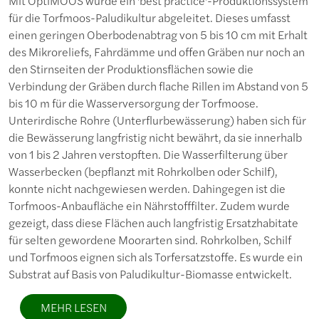
Mit OptiMOOS wurde ein 'best practice'-Produktionssystem
für die Torfmoos-Paludikultur abgeleitet. Dieses umfasst
einen geringen Oberbodenabtrag von 5 bis 10 cm mit Erhalt
des Mikroreliefs, Fahrdämme und offen Gräben nur noch an
den Stirnseiten der Produktionsflächen sowie die
Verbindung der Gräben durch flache Rillen im Abstand von 5
bis 10 m für die Wasserversorgung der Torfmoose.
Unterirdische Rohre (Unterflurbewässerung) haben sich für
die Bewässerung langfristig nicht bewährt, da sie innerhalb
von 1 bis 2 Jahren verstopften. Die Wasserfilterung über
Wasserbecken (bepflanzt mit Rohrkolben oder Schilf),
konnte nicht nachgewiesen werden. Dahingegen ist die
Torfmoos-Anbaufläche ein Nährstofffilter. Zudem wurde
gezeigt, dass diese Flächen auch langfristig Ersatzhabitate
für selten gewordene Moorarten sind. Rohrkolben, Schilf
und Torfmoos eignen sich als Torfersatzstoffe. Es wurde ein
Substrat auf Basis von Paludikultur-Biomasse entwickelt.
MEHR LESEN