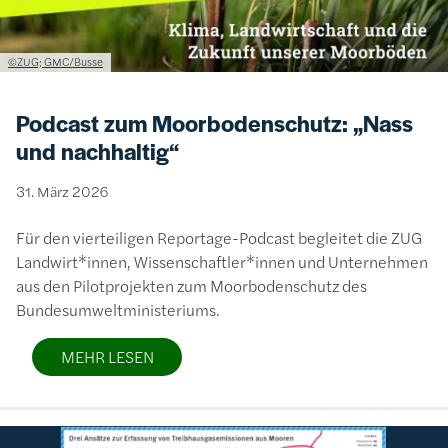
Lizenzinformationen einschließlich Urheberrecht
©ZUG; GMC/Busse
Podcast zum Moorbodenschutz: „Nass
und nachhaltig“
31. März 2026
Für den vierteiligen Reportage-Podcast begleitet die ZUG
Landwirt*innen, Wissenschaftler*innen und Unternehmen
aus den Pilotprojekten zum Moorbodenschutz des
Bundesumweltministeriums.
MEHR LESEN
Bild