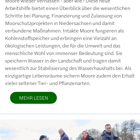
Moore wieder vernässen - aber wie? Diese neue
Arbeitshilfe bietet einen Überblick über die wesentlichen
Schritte bei Planung, Finanzierung und Zulassung von
Moorschutzprojekten in Niedersachsen und damit
verbundene Maßnahmen. Intakte Moore fungieren als
Kohlenstoffspeicher und erbringen eine Vielzahl an
ökologischen Leistungen, die für die Umwelt und das
menschliche Wohl von immenser Bedeutung sind. Sie
speichern Wasser in der Landschaft und tragen damit
wesentlich zur Stabilisierung des Wasserhaushalts bei. Als
einzigartige Lebensräume sichern Moore zudem den Erhalt
vieler seltener Tier- und Pflanzenarten.
MEHR LESEN
Bild