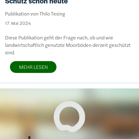
Schutz schon heute
Publikation von Thilo Tesing
17. Mai 2024
Diese Publikation geht der Frage nach, ob und wie
landwirtschaftlich genutzte Moorböden derzeit geschützt
sind.
MEHR LESEN
Bild