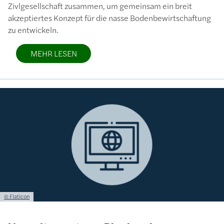
Zivlgesellschaft zusammen, um gemeinsam ein breit
akzeptiertes Konzept für die nasse Bodenbewirtschaftung
zu entwickeln.
MEHR LESEN
Bild
Lizenzinformationen einschließlich Urheberrecht
© Flaticon