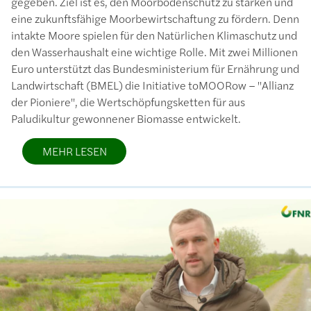
gegeben. Ziel ist es, den Moorbodenschutz zu stärken und
eine zukunftsfähige Moorbewirtschaftung zu fördern. Denn
intakte Moore spielen für den Natürlichen Klimaschutz und
den Wasserhaushalt eine wichtige Rolle. Mit zwei Millionen
Euro unterstützt das Bundesministerium für Ernährung und
Landwirtschaft (BMEL) die Initiative toMOORow – "Allianz
der Pioniere", die Wertschöpfungsketten für aus
Paludikultur gewonnener Biomasse entwickelt.
MEHR LESEN
Bild