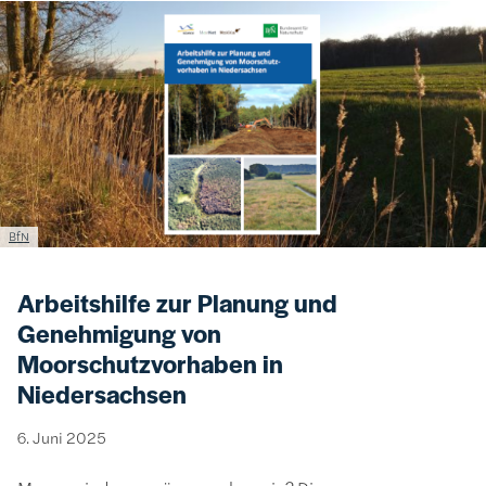
Bild
Lizenzinformationen einschließlich Urheberrecht
BfN
Arbeitshilfe zur Planung und
Genehmigung von
Moorschutzvorhaben in
Niedersachsen
6. Juni 2025