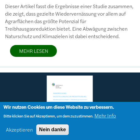
Dieser Artikel fasst die Ergebnisse einer Studie zusammen,
die zeigt, dass gezielte Wiedervernässung vor allem auf
Agrarflächen das größte Potenzial für
Treibhausgasreduktion bietet. Eine Abwägung zwischen
Naturschutz und Klimazielen ist dabei entscheidend.
MEHR LESEN
Bild
Wir nutzen Cookies um diese Website zu verbessern.
Mehr Info
Bitte klicken Sie auf Akzeptieren, um dem zuzustimmen.
Akzeptieren
Nein danke
Lizenzinformationen einschließlich Urheberrecht
© Greifswald Moor Centrum