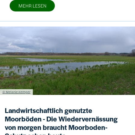
MEHR LESEN
Bild
Lizenzinformationen einschließlich Urheberrecht
© Melanie Kemper
Landwirtschaftlich genutzte
Moorböden - Die Wiedervernässung
von morgen braucht Moorboden-