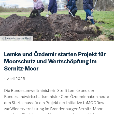
Lizenzinformationen einschließlich Urheberrecht
© BMUV/Annette Riedl
Lemke und Özdemir starten Projekt für
Moorschutz und Wertschöpfung im
Sernitz-Moor
1. April 2025
Die Bundesumweltministerin Steffi Lemke und der
Bundeslandwirtschaftsminister Cem Özdemir haben heute
den Startschuss für ein Projekt der Initiative toMOORow
zur Wiedervernässung im Brandenburger Sernitz-Moor