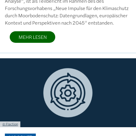
Analyse“, ist als Teilbericht im Rahmen des des
Forschungsvorhabens „Neue Impulse für den Klimaschutz
durch Moorbodenschutz: Datengrundlagen, europäischer
Kontext und Perspektiven nach 2045“ entstanden.
MEHR LESEN
Bild
Lizenzinformationen einschließlich Urheberrecht
© Flaction