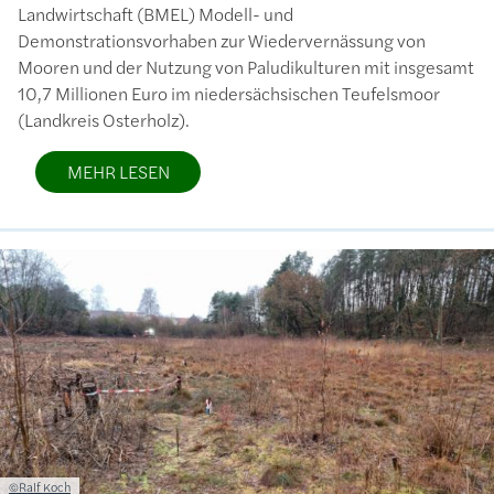
Landwirtschaft (BMEL) Modell- und
Demonstrationsvorhaben zur Wiedervernässung von
Mooren und der Nutzung von Paludikulturen mit insgesamt
10,7 Millionen Euro im niedersächsischen Teufelsmoor
(Landkreis Osterholz).
MEHR LESEN
Bild
Lizenzinformationen einschließlich Urheberrecht
©Ralf Koch