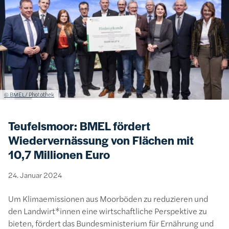
Lizenzinformationen einschließlich Urheberrecht
© BMEL/ Photothek
Teufelsmoor: BMEL fördert
Wiedervernässung von Flächen mit
10,7 Millionen Euro
24. Januar 2024
Um Klimaemissionen aus Moorböden zu reduzieren und
den Landwirt*innen eine wirtschaftliche Perspektive zu
bieten, fördert das Bundesministerium für Ernährung und