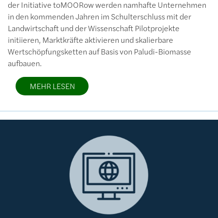
der Initiative toMOORow werden namhafte Unternehmen
in den kommenden Jahren im Schulterschluss mit der
Landwirtschaft und der Wissenschaft Pilotprojekte
initiieren, Marktkräfte aktivieren und skalierbare
Wertschöpfungsketten auf Basis von Paludi-Biomasse
aufbauen.
MEHR LESEN
Bild