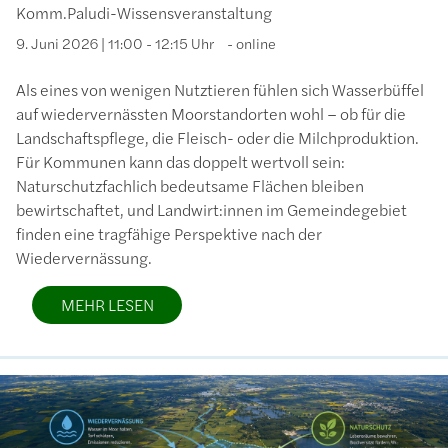
Komm.Paludi-Wissensveranstaltung
9. Juni 2026 | 11:00 - 12:15 Uhr
online
Als eines von wenigen Nutztieren fühlen sich Wasserbüffel
auf wiedervernässten Moorstandorten wohl – ob für die
Landschaftspflege, die Fleisch- oder die Milchproduktion.
Für Kommunen kann das doppelt wertvoll sein:
Naturschutzfachlich bedeutsame Flächen bleiben
bewirtschaftet, und Landwirt:innen im Gemeindegebiet
finden eine tragfähige Perspektive nach der
Wiedervernässung.
MEHR LESEN
Bild