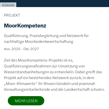
Lizenzinformationen einschließlich Urheberrecht
© Flaction
PROJEKT
MoorKompetenz
Qualifizierung, Praxisbegleitung und Netzwerk für
nachhaltige Moorbodenbewirtschaftung
Nov. 2025
-
Okt. 2027
Ziel des MoorKompetenz-Projekts ist es,
Qualifizierungsmaßnahmen zur Umsetzung von
Wasserstandsanhebungen zu entwickeln. Dabei greift das
Projekt auf ein bestehendes Netzwerk zurück, in dem
„Moor-Klimawirte“ ihr Wissen bündeln und praxisnah
Verwaltungsmitarbeitende und die Landwirtschaft schulen.
MEHR LESEN