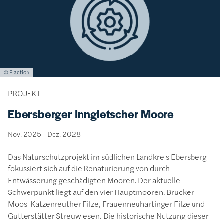
Lizenzinformationen einschließlich Urheberrecht
© Flaction
PROJEKT
Ebersberger Inngletscher Moore
Nov. 2025
-
Dez. 2028
Das Naturschutzprojekt im südlichen Landkreis Ebersberg
fokussiert sich auf die Renaturierung von durch
Entwässerung geschädigten Mooren. Der aktuelle
Schwerpunkt liegt auf den vier Hauptmooren: Brucker
Moos, Katzenreuther Filze, Frauenneuhartinger Filze und
Gutterstätter Streuwiesen. Die historische Nutzung dieser