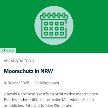
Bild
Lizenzinformationen einschließlich Urheberrecht
©Flaticon
VERANSTALTUNG
Moorschutz in NRW
8. Oktober 2026
Recklinghausen
Obwohl Nordrhein-Westfalen nicht zu den moorreichen
Bundesländern zählt, bieten seine Moorstandorte ein
erhebliches Potenzial für den Klima- und