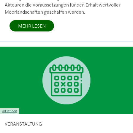
Akteuren die Voraussetzungen für den Erhalt wertvoller
Moorlandschaften geschaffen werden.
MEHR LESEN
Bild
Lizenzinformationen einschließlich Urheberrecht
©Flaticon
VERANSTALTUNG