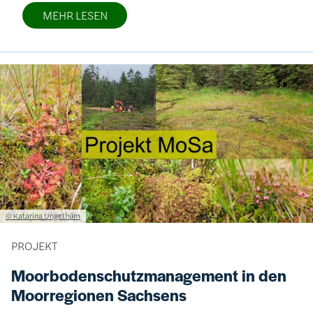
MEHR LESEN
Bild
Lizenzinformationen einschließlich Urheberrecht
© Katarina Ungethüm
PROJEKT
Moorbodenschutzmanagement in den
Moorregionen Sachsens