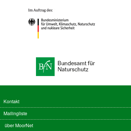
FUSSZEILE
Kontakt
Mailingliste
FUSSZEILE 2
über MoorNet