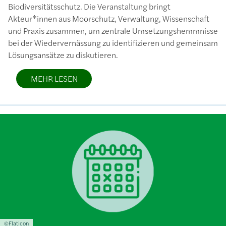
Biodiversitätsschutz. Die Veranstaltung bringt
Akteur*innen aus Moorschutz, Verwaltung, Wissenschaft
und Praxis zusammen, um zentrale Umsetzungshemmnisse
bei der Wiedervernässung zu identifizieren und gemeinsam
Lösungsansätze zu diskutieren.
MEHR LESEN
Bild
Lizenzinformationen einschließlich Urheberrecht
©Flaticon