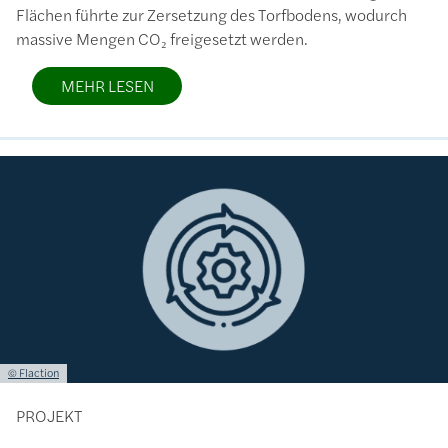
Flächen führte zur Zersetzung des Torfbodens, wodurch
massive Mengen CO₂ freigesetzt werden.
MEHR LESEN
Bild
Lizenzinformationen einschließlich Urheberrecht
© Flaction
PROJEKT