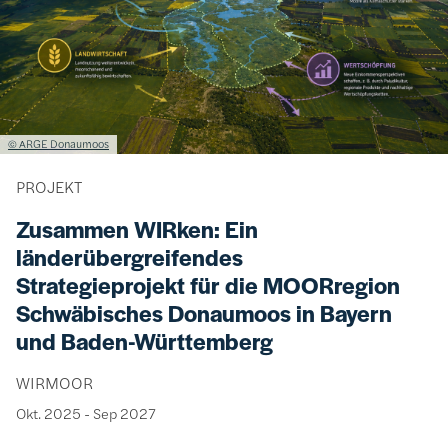
Lizenzinformationen einschließlich Urheberrecht
© ARGE Donaumoos
PROJEKT
Zusammen WIRken: Ein
länderübergreifendes
Strategieprojekt für die MOORregion
Schwäbisches Donaumoos in Bayern
und Baden-Württemberg
WIRMOOR
Okt. 2025
-
Sep 2027