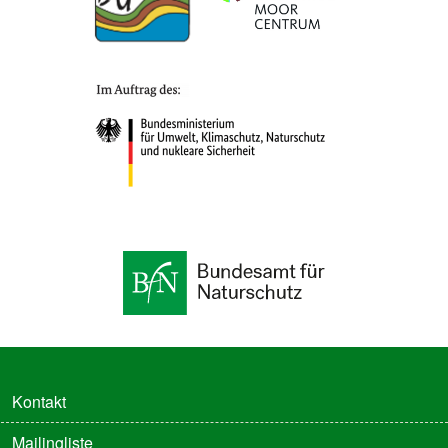
FUSSZEILE
Kontakt
Mailingliste