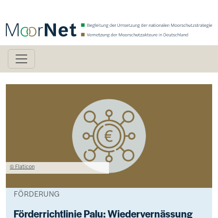
Direkt zum Inhalt
Bild
Lizenzinformationen einschließlich Urheberrecht
© Flaticon
FÖRDERUNG
Förderrichtlinie Palu: Wiedervernässung