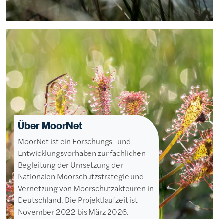
Über MoorNet
MoorNet ist ein Forschungs- und
Entwicklungsvorhaben zur fachlichen
Begleitung der Umsetzung der
Nationalen Moorschutzstrategie und
Vernetzung von Moorschutzakteuren in
Deutschland. Die Projektlaufzeit ist
November 2022 bis März 2026.