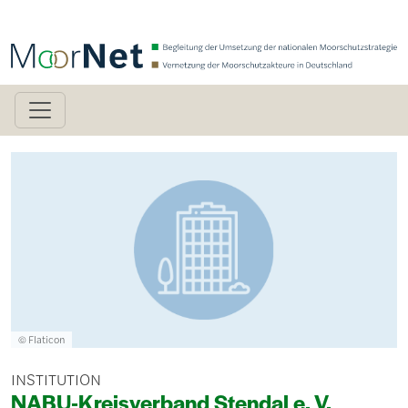
Direkt zum Inhalt
Bild
Lizenzinformationen einschließlich Urheberrecht
© Flaticon
INSTITUTION
NABU-Kreisverband Stendal e. V.