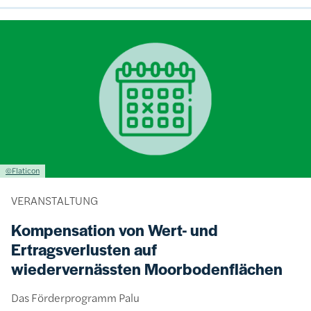
Bild
Lizenzinformationen einschließlich Urheberrecht
©Flaticon
VERANSTALTUNG
Kompensation von Wert- und
Ertragsverlusten auf
wiedervernässten Moorbodenflächen
Das Förderprogramm Palu