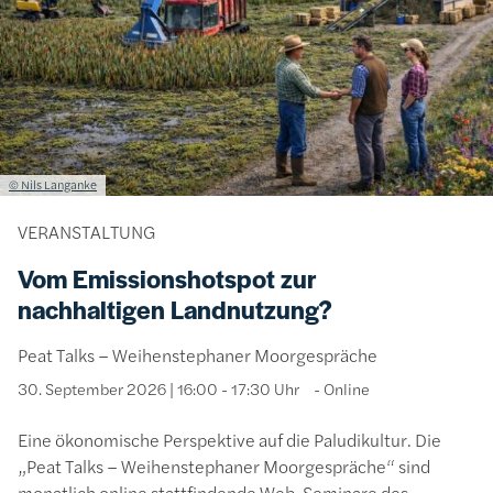
Lizenzinformationen einschließlich Urheberrecht
© Nils Langanke
VERANSTALTUNG
Vom Emissionshotspot zur
nachhaltigen Landnutzung?
Peat Talks – Weihenstephaner Moorgespräche
30. September 2026 | 16:00 - 17:30 Uhr
Online
Eine ökonomische Perspektive auf die Paludikultur. Die
„Peat Talks – Weihenstephaner Moorgespräche“ sind
monatlich online stattfindende Web-Seminare des