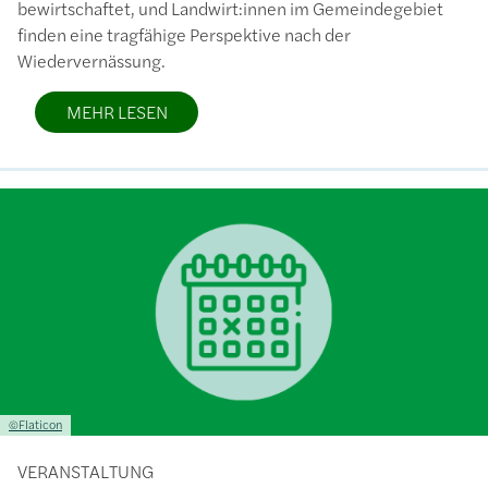
bewirtschaftet, und Landwirt:innen im Gemeindegebiet
finden eine tragfähige Perspektive nach der
Wiedervernässung.
MEHR LESEN
Bild
Lizenzinformationen einschließlich Urheberrecht
©Flaticon
VERANSTALTUNG