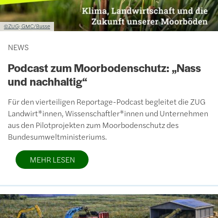
Lizenzinformationen einschließlich Urheberrecht
©ZUG; GMC/Busse
NEWS
Podcast zum Moorbodenschutz: „Nass
und nachhaltig“
Für den vierteiligen Reportage-Podcast begleitet die ZUG
Landwirt*innen, Wissenschaftler*innen und Unternehmen
aus den Pilotprojekten zum Moorbodenschutz des
Bundesumweltministeriums.
MEHR LESEN
Bild