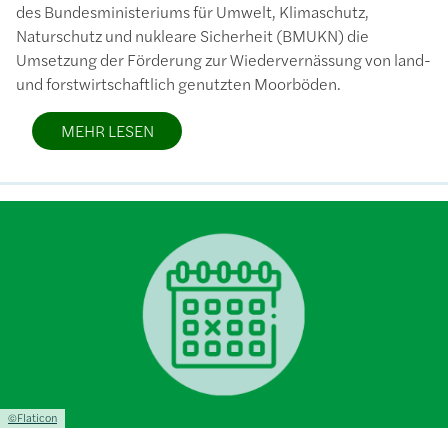
des Bundesministeriums für Umwelt, Klimaschutz,
Naturschutz und nukleare Sicherheit (BMUKN) die
Umsetzung der Förderung zur Wiedervernässung von land-
und forstwirtschaftlich genutzten Moorböden.
MEHR LESEN
Bild
Lizenzinformationen einschließlich Urheberrecht
©Flaticon