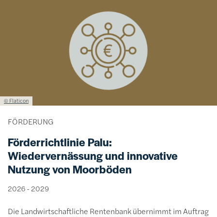
Bild
Lizenzinformationen einschließlich Urheberrecht
© Flaticon
FÖRDERUNG
Förderrichtlinie Palu:
Wiedervernässung und innovative
Nutzung von Moorböden
2026 - 2029
Die Landwirtschaftliche Rentenbank übernimmt im Auftrag