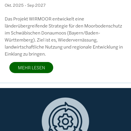
Okt. 2025
-
Sep 2027
Das Projekt WIRMOOR entwickelt eine
länderübergreifende Strategie für den Moorbodenschutz
im Schwäbischen Donaumoos (Bayern/Baden-
Württemberg). Ziel ist es, Wiedervernässung,
landwirtschaftliche Nutzung und regionale Entwicklung in
Einklang zu bringen.
MEHR LESEN
Bild