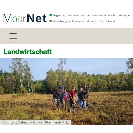
Direkt zum Inhalt
Landwirtschaft
Bild
Lizenzinformationen einschließlich Urheberrecht
© Stiftung Natur und Umwelt Rheinland-Pfalz