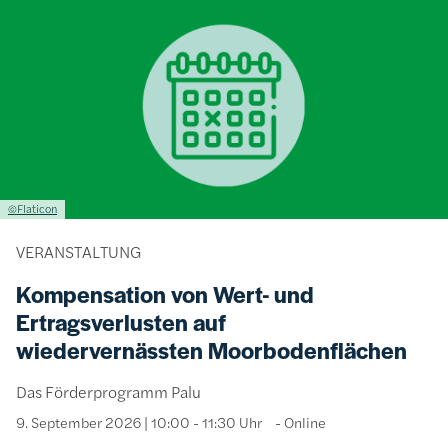
Bild
Lizenzinformationen einschließlich Urheberrecht
©Flaticon
VERANSTALTUNG
Kompensation von Wert- und
Ertragsverlusten auf
wiedervernässten Moorbodenflächen
Das Förderprogramm Palu
9. September 2026 | 10:00 - 11:30 Uhr
Online