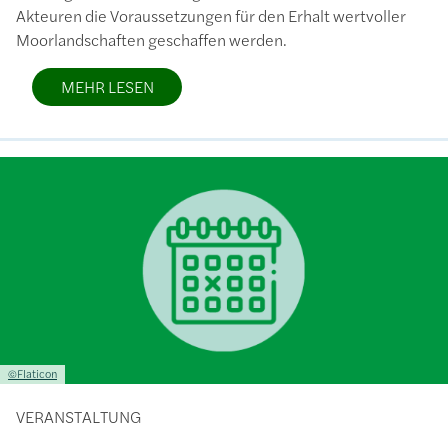
Akteuren die Voraussetzungen für den Erhalt wertvoller
Moorlandschaften geschaffen werden.
MEHR LESEN
Bild
Lizenzinformationen einschließlich Urheberrecht
©Flaticon
VERANSTALTUNG