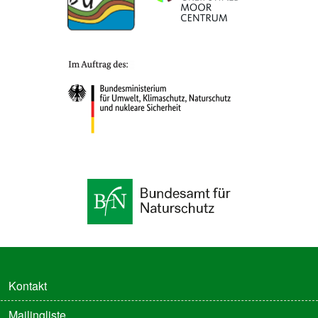
FUSSZEILE
Kontakt
Mailingliste