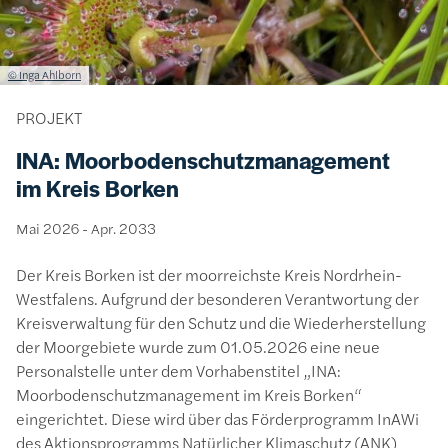
Lizenzinformationen einschließlich Urheberrecht
© Inga Ahlborn
PROJEKT
INA: Moorbodenschutzmanagement
im Kreis Borken
Mai 2026
-
Apr. 2033
Der Kreis Borken ist der moorreichste Kreis Nordrhein-
Westfalens. Aufgrund der besonderen Verantwortung der
Kreisverwaltung für den Schutz und die Wiederherstellung
der Moorgebiete wurde zum 01.05.2026 eine neue
Personalstelle unter dem Vorhabenstitel „INA:
Moorbodenschutzmanagement im Kreis Borken“
eingerichtet. Diese wird über das Förderprogramm InAWi
des Aktionsprogramms Natürlicher Klimaschutz (ANK)