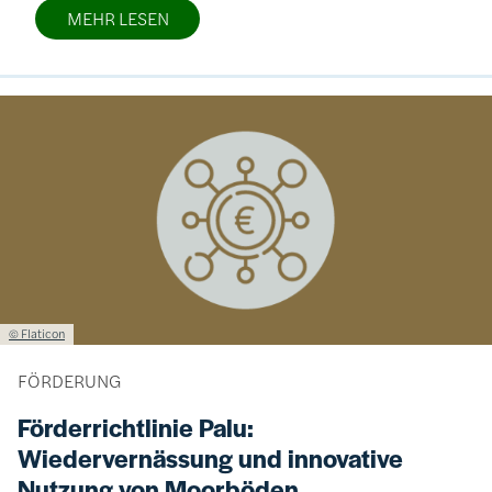
MEHR LESEN
Bild
Lizenzinformationen einschließlich Urheberrecht
© Flaticon
FÖRDERUNG
Förderrichtlinie Palu:
Wiedervernässung und innovative
Nutzung von Moorböden