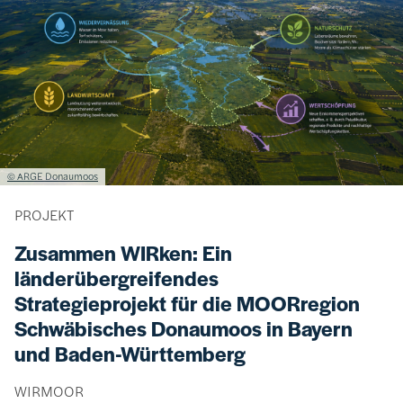
Lizenzinformationen einschließlich Urheberrecht
© ARGE Donaumoos
PROJEKT
Zusammen WIRken: Ein
länderübergreifendes
Strategieprojekt für die MOORregion
Schwäbisches Donaumoos in Bayern
und Baden-Württemberg
WIRMOOR