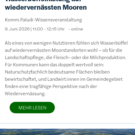
wiedervernässten Mooren
Komm.Paludi-Wissensveranstaltung
9. Juni 2026 | 11:00 - 12:15 Uhr
online
Als eines von wenigen Nutztieren fühlen sich Wasserbüffel
auf wiedervernässten Moorstandorten wohl – ob für die
Landschaftspflege, die Fleisch- oder die Milchproduktion.
Für Kommunen kann das doppelt wertvoll sein:
Naturschutzfachlich bedeutsame Flächen bleiben
bewirtschaftet, und Landwirt:innen im Gemeindegebiet
finden eine tragfähige Perspektive nach der
Wiedervernässung.
MEHR LESEN
Bild