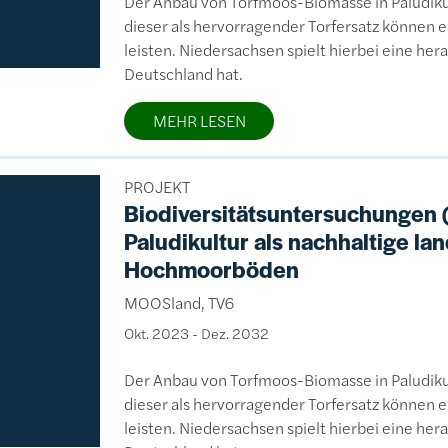
Der Anbau von Torfmoos-Biomasse in Paludik
dieser als hervorragender Torfersatz können e
leisten. Niedersachsen spielt hierbei eine he
Deutschland hat.
MEHR LESEN
PROJEKT
Biodiversitätsuntersuchungen 
Paludikultur als nachhaltige la
Hochmoorböden
MOOSland, TV6
Okt. 2023
-
Dez. 2032
Der Anbau von Torfmoos-Biomasse in Paludik
dieser als hervorragender Torfersatz können e
leisten. Niedersachsen spielt hierbei eine he