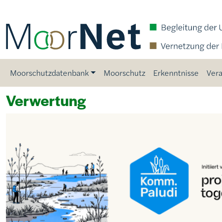
Direkt zum Inhalt
Main navigation
Moorschutzdatenbank
Moorschutz
Erkenntnisse
Vera
Verwertung
Bild