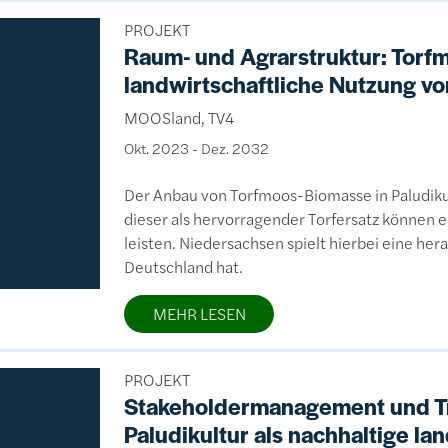
PROJEKT
Raum- und Agrarstruktur: Torfm
landwirtschaftliche Nutzung 
MOOSland, TV4
Okt. 2023
-
Dez. 2032
Der Anbau von Torfmoos-Biomasse in Paludik
dieser als hervorragender Torfersatz können e
leisten. Niedersachsen spielt hierbei eine he
Deutschland hat.
MEHR LESEN
PROJEKT
Stakeholdermanagement und Tr
Paludikultur als nachhaltige la