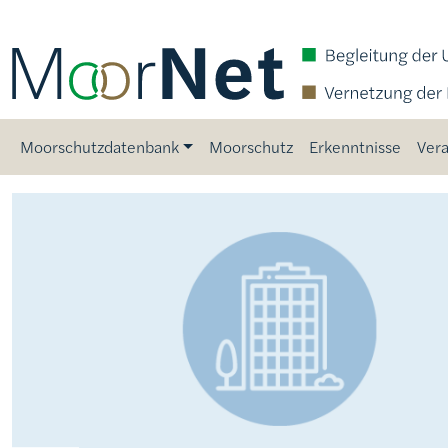
Direkt zum Inhalt
Main navigation
Moorschutzdatenbank
Moorschutz
Erkenntnisse
Vera
Bild