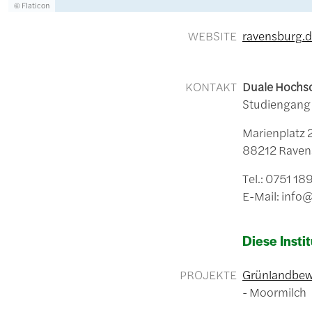
Lizenzinformationen einschließlich Urheberrecht
© Flaticon
WEBSITE
ravensburg.
KONTAKT
Duale Hochs
Studiengang 
Marienplatz 
88212 Raven
Tel.: 0751 1
E-Mail: inf
Diese Instit
PROJEKTE
Grünlandbew
Moormilch