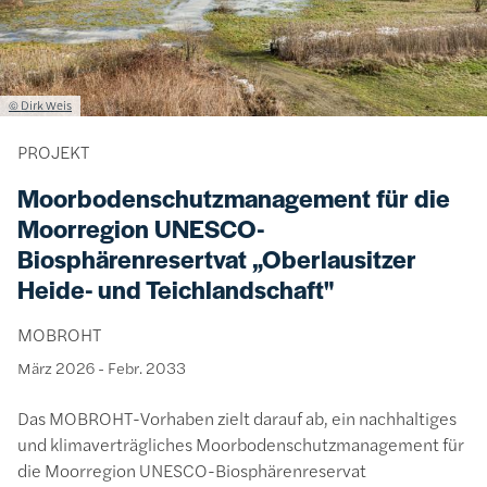
Lizenzinformationen einschließlich Urheberrecht
© Dirk Weis
PROJEKT
Moorbodenschutzmanagement für die
Moorregion UNESCO-
Biosphärenresertvat „Oberlausitzer
Heide- und Teichlandschaft"
MOBROHT
März 2026
-
Febr. 2033
Das MOBROHT-Vorhaben zielt darauf ab, ein nachhaltiges
und klimaverträgliches Moorbodenschutzmanagement für
die Moorregion UNESCO-Biosphärenreservat