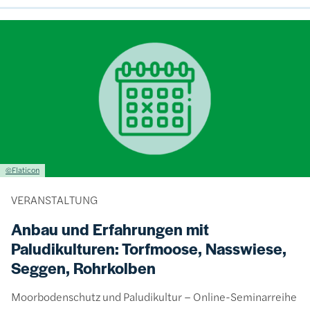
Bild
Lizenzinformationen einschließlich Urheberrecht
©Flaticon
VERANSTALTUNG
Anbau und Erfahrungen mit
Paludikulturen: Torfmoose, Nasswiese,
Seggen, Rohrkolben
Moorbodenschutz und Paludikultur – Online-Seminarreihe