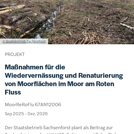
Lizenzinformationen einschließlich Urheberrecht
© Staatsbetrieb Sachsenforst
PROJEKT
Maßnahmen für die
Wiedervernässung und Renaturierung
von Moorflächen im Moor am Roten
Fluss
MoorReRoFlu 67AN12006
Sep 2025
-
Dez. 2026
Der Staatsbetrieb Sachsenforst plant als Beitrag zur