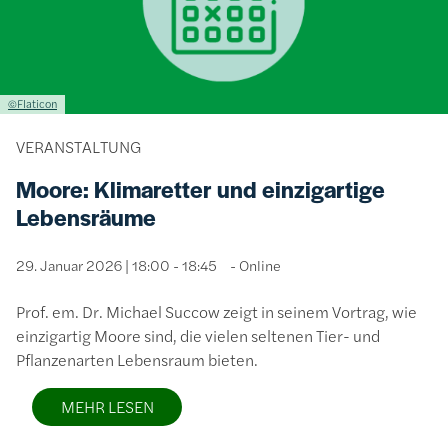
Lizenzinformationen einschließlich Urheberrecht
©Flaticon
VERANSTALTUNG
Moore: Klimaretter und einzigartige
Lebensräume
29. Januar 2026 | 18:00 - 18:45
Online
Prof. em. Dr. Michael Succow zeigt in seinem Vortrag, wie
einzigartig Moore sind, die vielen seltenen Tier- und
Pflanzenarten Lebensraum bieten.
MEHR LESEN