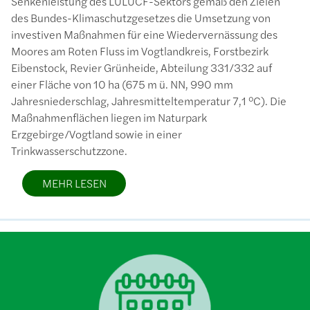
Senkenleistung des LULUCF-Sektors gemäß den Zielen
des Bundes-Klimaschutzgesetzes die Umsetzung von
investiven Maßnahmen für eine Wiedervernässung des
Moores am Roten Fluss im Vogtlandkreis, Forstbezirk
Eibenstock, Revier Grünheide, Abteilung 331/332 auf
einer Fläche von 10 ha (675 m ü. NN, 990 mm
Jahresniederschlag, Jahresmitteltemperatur 7,1 °C). Die
Maßnahmenflächen liegen im Naturpark
Erzgebirge/Vogtland sowie in einer
Trinkwasserschutzzone.
MEHR LESEN
Bild