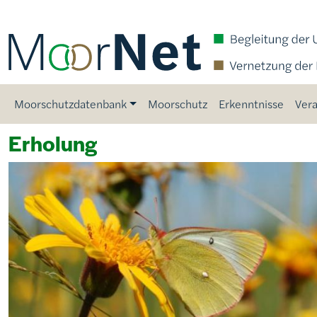
Direkt zum Inhalt
Main navigation
Moorschutzdatenbank
Moorschutz
Erkenntnisse
Vera
Erholung
Bild