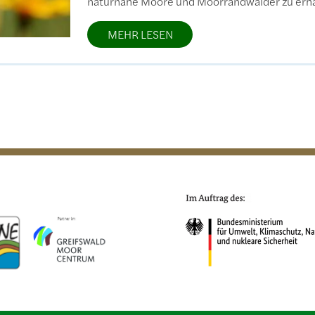
naturnahe Moore und Moorrandwälder zu erhal
MEHR LESEN