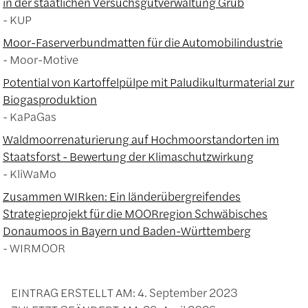
in der staatlichen Versuchsgutverwaltung Grub
KUP
Moor-Faserverbundmatten für die Automobilindustrie
Moor-Motive
Potential von Kartoffelpülpe mit Paludikulturmaterial zur
Biogasproduktion
KaPaGas
Waldmoorrenaturierung auf Hochmoorstandorten im
Staatsforst - Bewertung der Klimaschutzwirkung
KliWaMo
Zusammen WIRken: Ein länderübergreifendes
Strategieprojekt für die MOORregion Schwäbisches
Donaumoos in Bayern und Baden-Württemberg
WIRMOOR
EINTRAG ERSTELLT AM:
4. September 2023