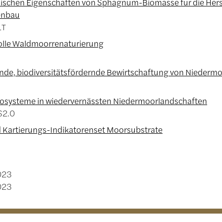
schen Eigenschaften von Sphagnum-Biomasse für die Herst
enbau
LT
olle Waldmoorrenaturierung
de, biodiversitätsfördernde Bewirtschaftung von Nieder
osysteme in wiedervernässten Niedermoorlandschaften
2.0
 Kartierungs-Indikatorenset Moorsubstrate
023
023