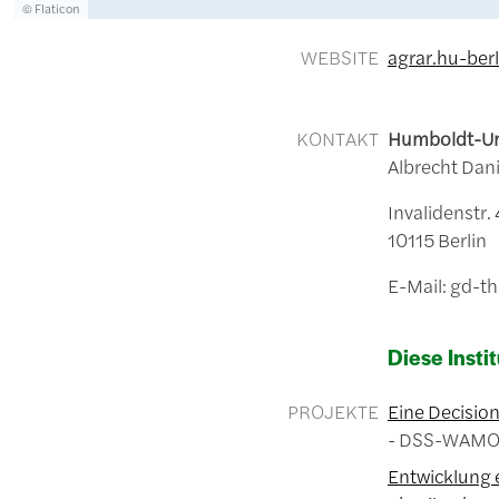
Lizenzinformationen einschließlich Urheberrecht
© Flaticon
WEBSITE
agrar.hu-berl
KONTAKT
Humboldt-Uni
Albrecht Dani
Invalidenstr.
10115 Berlin
E-Mail: gd-t
Diese Instit
PROJEKTE
Eine Decisio
DSS-WAMO
Entwicklung 