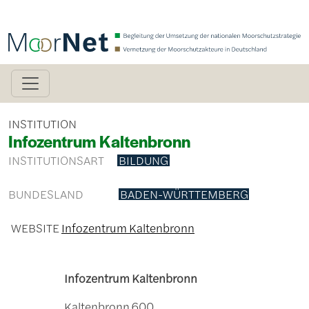
Direkt zum Inhalt
INSTITUTION
Infozentrum Kaltenbronn
INSTITUTIONSART
BILDUNG
BUNDESLAND
BADEN-WÜRTTEMBERG
WEBSITE
Infozentrum Kaltenbronn
Infozentrum Kaltenbronn
Kaltenbronn 600