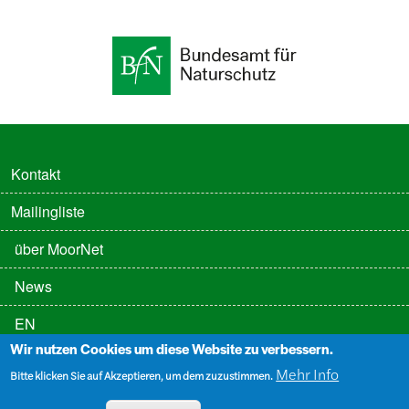
FUSSZEILE
Kontakt
Mailingliste
FUSSZEILE 2
über MoorNet
News
EN
Wir nutzen Cookies um diese Website zu verbessern.
FUSSZEILE 3
Datenschutz
Mehr Info
Bitte klicken Sie auf Akzeptieren, um dem zuzustimmen.
Impressum