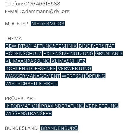
Telefon: 0176 46518588
E-Mail: c.dammann@dvl.org
MOORTYP
NIEDERMOOR
THEMA
BEWIRTSCHAFTUNGSTECHNIK
BIODIVERSITÄT
BODENSCHUTZ
EXTENSIVE NUTZUNG
GRÜNLAND
KLIMAANPASSUNG
KLIMASCHUTZ
KOHLENSTOFFSENKE
VERWERTUNG
WASSERMANAGEMENT
WERTSCHÖPFUNG
WIRTSCHAFTLICHKEIT
PROJEKTART
INFORMATION
PRAXISBERATUNG
VERNETZUNG
WISSENSTRANSFER
BUNDESLAND
BRANDENBURG