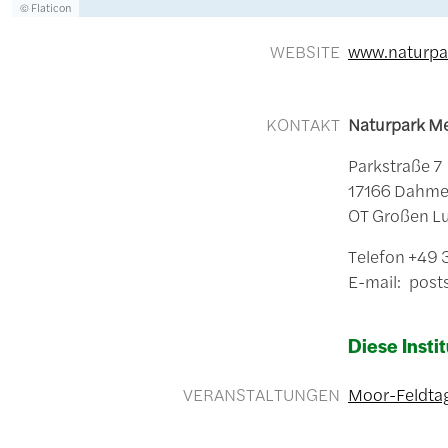
Lizenzinformationen einschließlich Urheberrecht
© Flaticon
WEBSITE
www.naturpa
KONTAKT
Naturpark M
Parkstraße 
17166 Dahm
OT Großen L
Telefon +49
E-mail: post
Diese Instit
VERANSTALTUNGEN
Moor-Feldtag