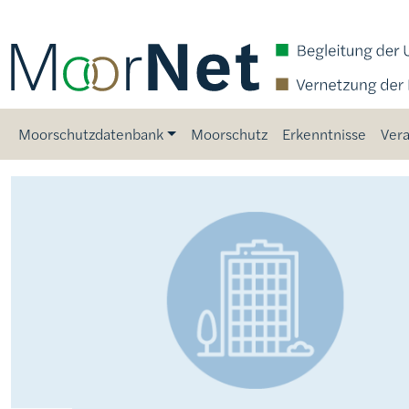
Direkt zum Inhalt
Main navigation
Moorschutzdatenbank
Moorschutz
Erkenntnisse
Vera
Bild