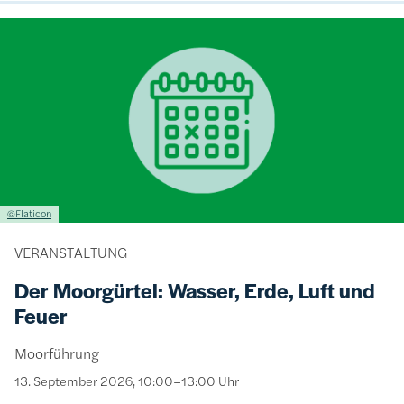
Bild
Lizenzinformationen einschließlich Urheberrecht
©Flaticon
VERANSTALTUNG
Der Moorgürtel: Wasser, Erde, Luft und
Feuer
Moorführung
13. September 2026, 10:00–13:00 Uhr