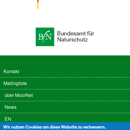
FUSSZEILE
Kontakt
Mailingliste
FUSSZEILE 2
über MoorNet
News
EN
Wir nutzen Cookies um diese Website zu verbessern.
FUSSZEILE 3