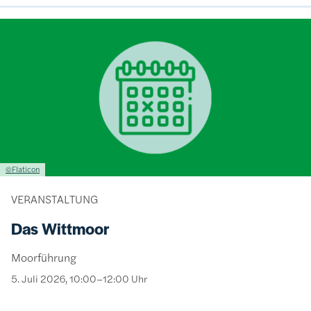
Bild
Lizenzinformationen einschließlich Urheberrecht
©Flaticon
VERANSTALTUNG
Das Wittmoor
Moorführung
5. Juli 2026, 10:00–12:00 Uhr