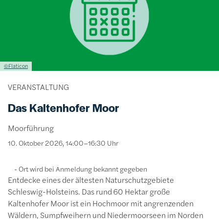
Lizenzinformationen einschließlich Urheberrecht
©Flaticon
VERANSTALTUNG
Das Kaltenhofer Moor
Moorführung
10. Oktober 2026, 14:00–16:30 Uhr
Ort wird bei Anmeldung bekannt gegeben
Entdecke eines der ältesten Naturschutzgebiete
Schleswig-Holsteins. Das rund 60 Hektar große
Kaltenhofer Moor ist ein Hochmoor mit angrenzenden
Wäldern, Sumpfweihern und Niedermoorseen im Norden