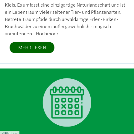
Kiels. Es umfasst eine einzigartige Naturlandschaft und ist
ein Lebensraum vieler seltener Tier- und Pflanzenarten.
Betrete Traumpfade durch urwaldartige Erlen-Birken-
Bruchwälder zu einem außergewöhnlich - magisch
anmutenden - Hochmoor.
MEHR LESEN
Bild
Lizenzinformationen einschließlich Urheberrecht
©Flaticon