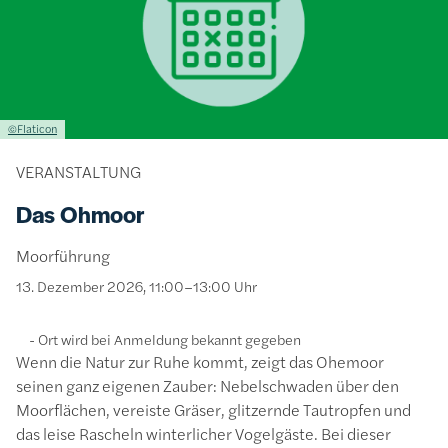
Lizenzinformationen einschließlich Urheberrecht
©Flaticon
VERANSTALTUNG
Das Ohmoor
Moorführung
13. Dezember 2026, 11:00–13:00 Uhr
Ort wird bei Anmeldung bekannt gegeben
Wenn die Natur zur Ruhe kommt, zeigt das Ohemoor
seinen ganz eigenen Zauber: Nebelschwaden über den
Moorflächen, vereiste Gräser, glitzernde Tautropfen und
das leise Rascheln winterlicher Vogelgäste. Bei dieser