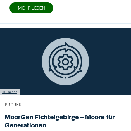
MEHR LESEN
Bild
Lizenzinformationen einschließlich Urheberrecht
© Flaction
PROJEKT
MoorGen Fichtelgebirge – Moore für
Generationen