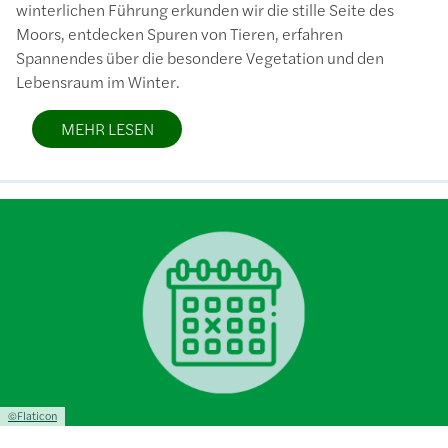
winterlichen Führung erkunden wir die stille Seite des
Moors, entdecken Spuren von Tieren, erfahren
Spannendes über die besondere Vegetation und den
Lebensraum im Winter.
MEHR LESEN
Bild
Lizenzinformationen einschließlich Urheberrecht
©Flaticon