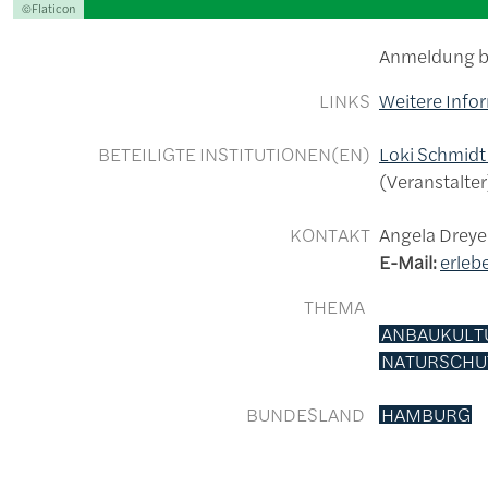
Lizenzinformationen einschließlich Urheberrecht
©Flaticon
Anmeldung bi
LINKS
Weitere Info
BETEILIGTE INSTITUTIONEN(EN)
Loki Schmidt
Veranstalter
KONTAKT
Angela Dreye
E-Mail:
erle
THEMA
ANBAUKULT
NATURSCHU
BUNDESLAND
HAMBURG