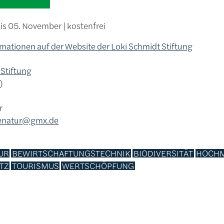
s 05. November | kostenfrei
rmationen auf der Website der Loki Schmidt Stiftung
 Stiftung
r
benatur@gmx.de
UR
BEWIRTSCHAFTUNGSTECHNIK
BIODIVERSITÄT
HOCH
TZ
TOURISMUS
WERTSCHÖPFUNG