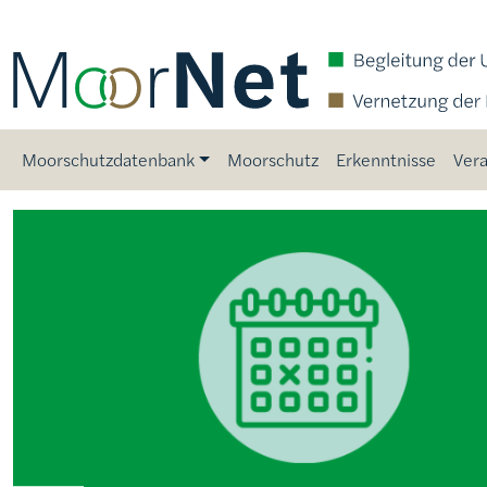
Direkt zum Inhalt
Main navigation
Moorschutzdatenbank
Moorschutz
Erkenntnisse
Vera
Bild