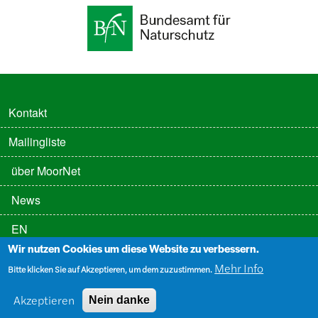
FUSSZEILE
Kontakt
Mailingliste
FUSSZEILE 2
über MoorNet
News
EN
Wir nutzen Cookies um diese Website zu verbessern.
FUSSZEILE 3
Datenschutz
Mehr Info
Bitte klicken Sie auf Akzeptieren, um dem zuzustimmen.
Impressum
Akzeptieren
Nein danke