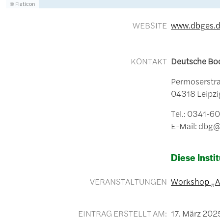
Lizenzinformationen einschließlich Urheberrecht
© Flaticon
WEBSITE
www.dbges.
KONTAKT
Deutsche Bod
Permoserstra
04318 Leipzi
Tel.: 0341-
E-Mail: dbg
Diese Instit
VERANSTALTUNGEN
Workshop „An
EINTRAG ERSTELLT AM:
17. März 202