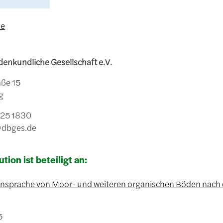
de
enkundliche Gesellschaft e.V.
ße 15
g
6025 1830
@dbges.de
ution ist beteiligt an:
sprache von Moor- und weiteren organischen Böden nach 
5