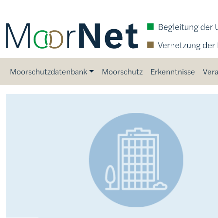
Direkt zum Inhalt
Main navigation
Moorschutzdatenbank
Moorschutz
Erkenntnisse
Vera
Bild