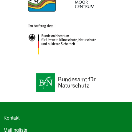
FUSSZEILE
Kontakt
Mailingliste