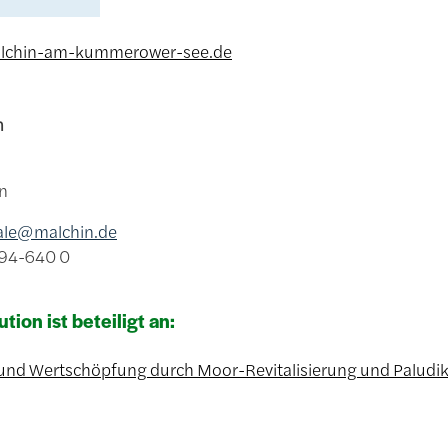
lchin-am-kummerower-see.de
in
n
ale@malchin.de
994-640 0
ution ist beteiligt an:
und Wertschöpfung durch Moor-Revitalisierung und Paludik
n