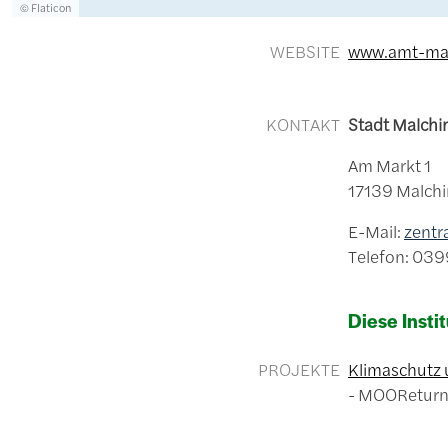
Lizenzinformationen einschließlich Urheberrecht
© Flaticon
WEBSITE
www.amt-ma
KONTAKT
Stadt Malch
Am Markt 1
17139 Malchi
E-Mail:
zentr
Telefon: 03
Diese Instit
PROJEKTE
Klimaschutz 
MOORetur