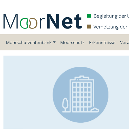
Direkt zum Inhalt
Main navigation
Moorschutzdatenbank
Moorschutz
Erkenntnisse
Vera
Bild