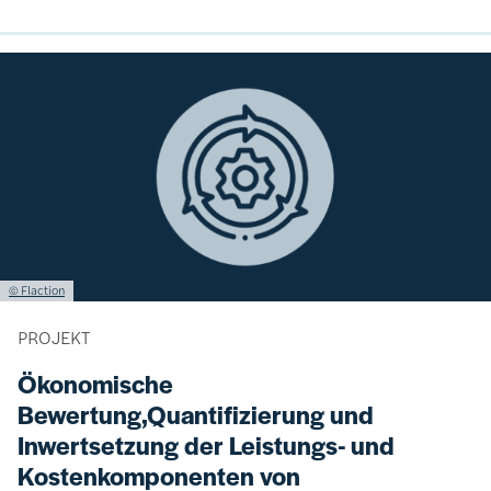
Bild
Lizenzinformationen einschließlich Urheberrecht
© Flaction
PROJEKT
Ökonomische
Bewertung,Quantifizierung und
Inwertsetzung der Leistungs- und
Kostenkomponenten von