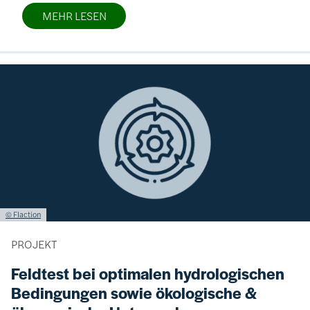
MEHR LESEN
Bild
Lizenzinformationen einschließlich Urheberrecht
© Flaction
PROJEKT
Feldtest bei optimalen hydrologischen
Bedingungen sowie ökologische &