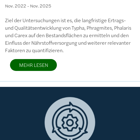
Nov. 2022
-
Nov. 2025
Ziel der Untersuchungen ist es, die langfristige Ertrags-
und Qualitätsentwicklung von Typha, Phragmites, Phalaris
und Carex auf den Bestandsflächen zu ermitteln und den
Einfluss der Nährstoffversorgung und weiterer relevanter
Faktoren zu quantifizieren.
MEHR LESEN
Bild