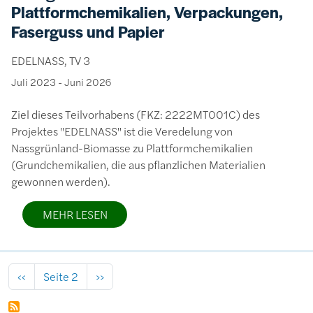
Plattformchemikalien, Verpackungen,
Faserguss und Papier
EDELNASS, TV 3
Juli 2023
-
Juni 2026
Ziel dieses Teilvorhabens (FKZ: 2222MT001C) des
Projektes "EDELNASS" ist die Veredelung von
Nassgrünland-Biomasse zu Plattformchemikalien
(Grundchemikalien, die aus pflanzlichen Materialien
gewonnen werden).
MEHR LESEN
Seitennummerierung
Vorherige Seite
Nächste Seite
‹‹
Seite 2
››