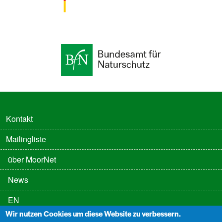
FUSSZEILE
Kontakt
Mailingliste
FUSSZEILE 2
über MoorNet
News
EN
Wir nutzen Cookies um diese Website zu verbessern.
FUSSZEILE 3
Datenschutz