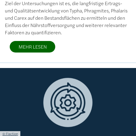
Ziel der Untersuchungen ist es, die langfristige Ertrags-
und Qualitätsentwicklung von Typha, Phragmites, Phalaris
und Carex auf den Bestandsflächen zu ermitteln und den
Einfluss der Nährstoffversorgung und weiterer relevanter
Faktoren zu quantifizieren.
MEHR LESEN
Bild
Lizenzinformationen einschließlich Urheberrecht
© Flaction