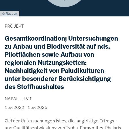
Lizenzinformationen einschließlich Urheberrecht
© Flaction
PROJEKT
Gesamtkoordination; Untersuchungen
zu Anbau und Biodiversität auf nds.
Pilotflächen sowie Aufbau von
regionalen Nutzungsketten:
Nachhaltigkeit von Paludikulturen
unter besonderer Berücksichtigung
des Stoffhaushaltes
NAPALU, TV 1
Nov. 2022
-
Nov. 2025
Ziel der Untersuchungen ist es, die langfristige Ertrags-
und Qualitätsentwicklung von Typha, Phragmites, Phalaris