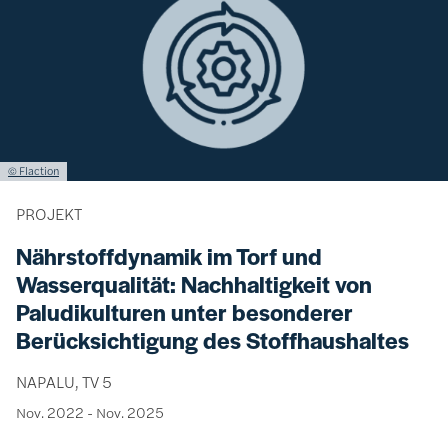
Lizenzinformationen einschließlich Urheberrecht
© Flaction
PROJEKT
Nährstoffdynamik im Torf und
Wasserqualität: Nachhaltigkeit von
Paludikulturen unter besonderer
Berücksichtigung des Stoffhaushaltes
NAPALU, TV 5
Nov. 2022
-
Nov. 2025