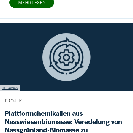
MEHR LESEN
Bild
Lizenzinformationen einschließlich Urheberrecht
© Flaction
PROJEKT
Plattformchemikalien aus
Nasswiesenbiomasse: Veredelung von
Nassgrünland-Biomasse zu