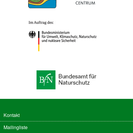
FUSSZEILE
Kontakt
Mailingliste