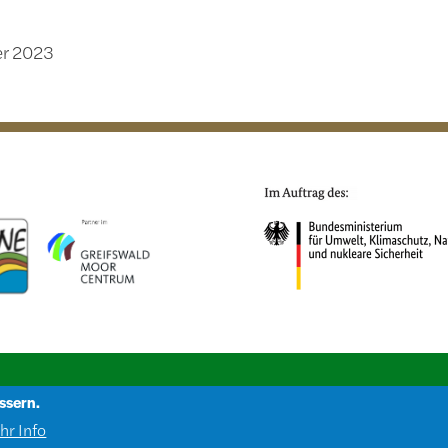
er 2023
FUSSZEILE 3
ssern.
News
EN
Datenschutz
Impressum
hr Info