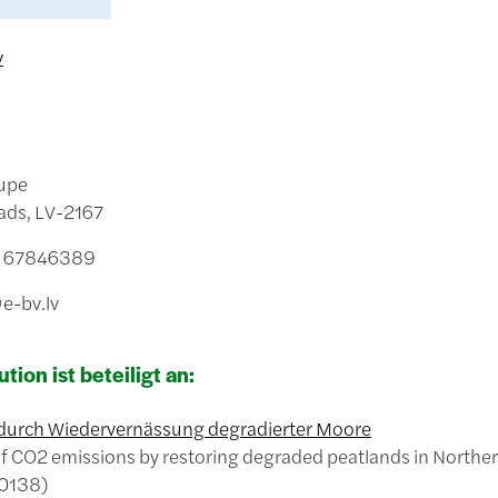
v
upe
ads, LV-2167
71 67846389
e-bv.lv
ution ist beteiligt an:
durch Wiedervernässung degradierter Moore
f CO2 emissions by restoring degraded peatlands in North
0138)