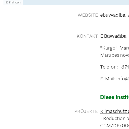
Lizenzinformationen einschließlich Urheberrecht
© Flaticon
WEBSITE
ebuvvadiba.l
KONTAKT
E Būvvadība
"Kargo", Mār
Mārupes nov
Telefon: +3
E-Mail: info@
Diese Instit
PROJEKTE
Klimaschutz 
Reduction o
CCM/DE/00