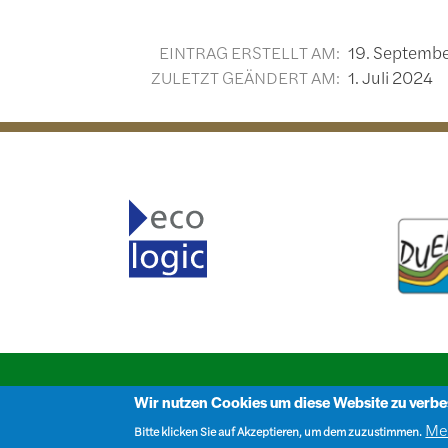
EINTRAG ERSTELLT AM:
19. Septemb
ZULETZT GEÄNDERT AM:
1. Juli 2024
FUSSZEILE
FUSSZEILE 2
Wir nutzen Cookies um diese Website zu verbe
Kontakt
Mailingliste
über MoorNet
Me
Bitte klicken Sie auf Akzeptieren, um dem zuzustimmen.