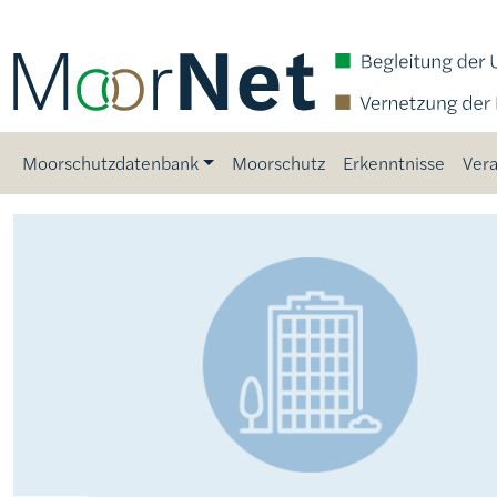
Direkt zum Inhalt
Main navigation
Moorschutzdatenbank
Moorschutz
Erkenntnisse
Vera
Bild