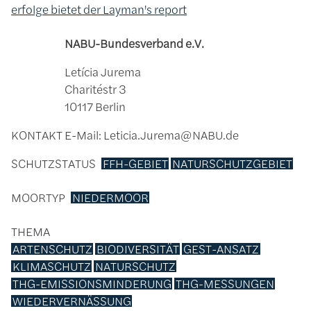
erfolge bietet der Layman's report
NABU-Bundesverband e.V.
Letícia Jurema
Charitéstr 3
10117 Berlin
KONTAKT
E-Mail: Leticia.Jurema@NABU.de
SCHUTZSTATUS
FFH-GEBIET
NATURSCHUTZGEBIET
MOORTYP
NIEDERMOOR
THEMA
ARTENSCHUTZ
BIODIVERSITÄT
GEST-ANSATZ
KLIMASCHUTZ
NATURSCHUTZ
THG-EMISSIONSMINDERUNG
THG-MESSUNGEN
WIEDERVERNÄSSUNG