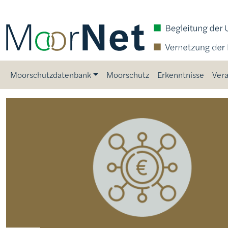
Direkt zum Inhalt
Main navigation
Moorschutzdatenbank
Moorschutz
Erkenntnisse
Vera
Bild