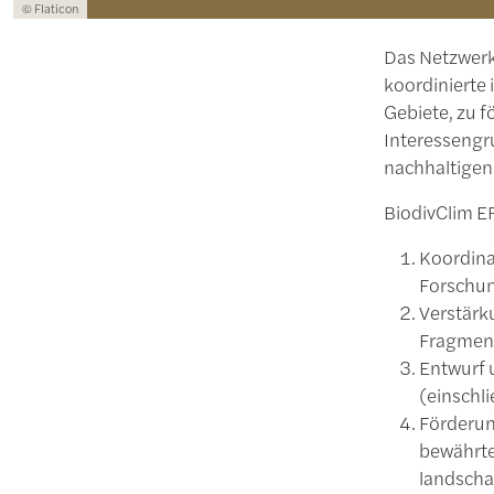
Lizenzinformationen einschließlich Urheberrecht
© Flaticon
Das Netzwerk
koordinierte 
Gebiete, zu 
Interessengr
nachhaltigen
BiodivClim E
Koordina
Forschun
Verstärk
Fragment
Entwurf 
(einschl
Förderun
bewährte
landscha