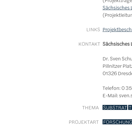
Sächsisches 
Projektleitu
LINKS
Projektbesch
KONTAKT
Sächsisches 
Dr. Sven Sch
Pillnitzer Plat
01326 Dresd
Telefon: 0 3
E-Mail: sven
THEMA
SUBSTRAT
T
PROJEKTART
FORSCHUNG