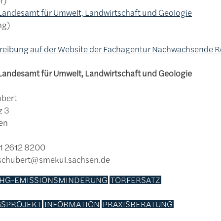
Landesamt für Umwelt, Landwirtschaft und Geologie
ng
reibung auf der Website der Fachagentur Nachwachsende Ro
Landesamt für Umwelt, Landwirtschaft und Geologie
ubert
z 3
en
51 2612 8200
.schubert@smekul.sachsen.de
HG-EMISSIONSMINDERUNG
TORFERSATZ
SPROJEKT
INFORMATION
PRAXISBERATUNG