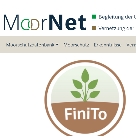
Direkt zum Inhalt
Main navigation
Moorschutzdatenbank
Moorschutz
Erkenntnisse
Vera
Bild