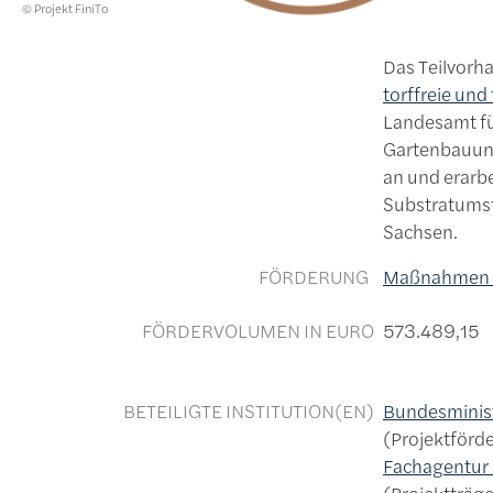
Lizenzinformationen einschließlich Urheberrecht
© Projekt FiniTo
Das Teilvorh
torffreie und
Landesamt für
Gartenbauunte
an und erarb
Substratumst
Sachsen.
FÖRDERUNG
Maßnahmen z
FÖRDERVOLUMEN IN EURO
573.489,15
BETEILIGTE INSTITUTION(EN)
Bundesminist
Projektförd
Fachagentur 
Projektträge