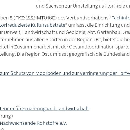
und Sachsen zur Umstellung auf torffreie u
aben 5 (FKZ: 2221MT016E) des Verbundvorhabens "
Fachinfo
 torfreduzierte Kultursubstrate
" umfasst die Einrichtung und
 Umwelt, Landwirtschaft und Geologie, Abt. Gartenbau Dresden
rnehmen aus allen Sparten in der Region Ost, bietet die be
eitet in Zusammenarbeit mit der Gesamtkoordination spart
ellung. Die Region Ost umfasst geografisch die Bundesländ
um Schutz von Moorböden und zur Verringerung der Torf
erium für Ernährung und Landwirtschaft
erung
Nachwachsende Rohstoffe e.V.
r