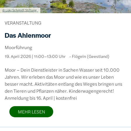
Lizenzinformationen einschließlich Urheberrecht
© Loki Schmidt Stiftung
VERANSTALTUNG
Das Ahlenmoor
Moorführung
19. April 2026 | 11:00–13:00 Uhr
Flögeln (Geestland)
Moor – Dein Dienstleister in Sachen Wasser seit 10.000
Jahren. Wir erleben das Moor und wie es unser Leben
besser macht. Aktivitäten entlang des Weges bringen uns
den Tieren und Pflanzen näher. Kinderwagengerecht!
Anmeldung bis 16. April | kostenfrei
MEHR LESEN