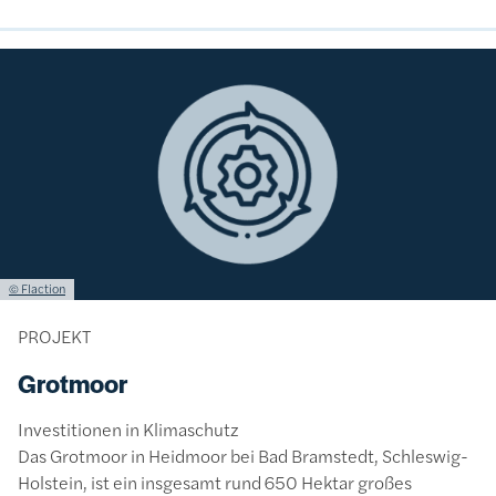
Bild
Lizenzinformationen einschließlich Urheberrecht
© Flaction
PROJEKT
Grotmoor
Investitionen in Klimaschutz
Das Grotmoor in Heidmoor bei Bad Bramstedt, Schleswig-
Holstein, ist ein insgesamt rund 650 Hektar großes