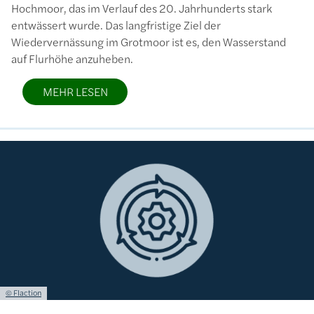
Hochmoor, das im Verlauf des 20. Jahrhunderts stark
entwässert wurde. Das langfristige Ziel der
Wiedervernässung im Grotmoor ist es, den Wasserstand
auf Flurhöhe anzuheben.
MEHR LESEN
Bild
Lizenzinformationen einschließlich Urheberrecht
© Flaction