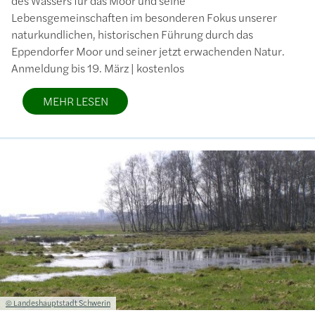
des Wassers für das Moor und seine
Lebensgemeinschaften im besonderen Fokus unserer
naturkundlichen, historischen Führung durch das
Eppendorfer Moor und seiner jetzt erwachenden Natur.
Anmeldung bis 19. März | kostenlos
MEHR LESEN
Bild
Lizenzinformationen einschließlich Urheberrecht
© Landeshauptstadt Schwerin