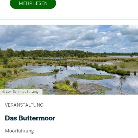
MEHR LESEN
Bild
Lizenzinformationen einschließlich Urheberrecht
© Loki Schmidt Stiftung
VERANSTALTUNG
Das Buttermoor
Moorführung