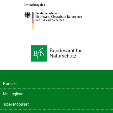
FUSSZEILE
Kontakt
Mailingliste
FUSSZEILE 2
über MoorNet