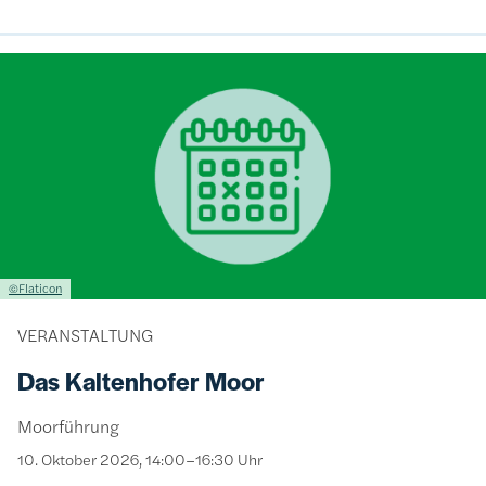
Bild
Lizenzinformationen einschließlich Urheberrecht
©Flaticon
VERANSTALTUNG
Das Kaltenhofer Moor
Moorführung
10. Oktober 2026, 14:00–16:30 Uhr