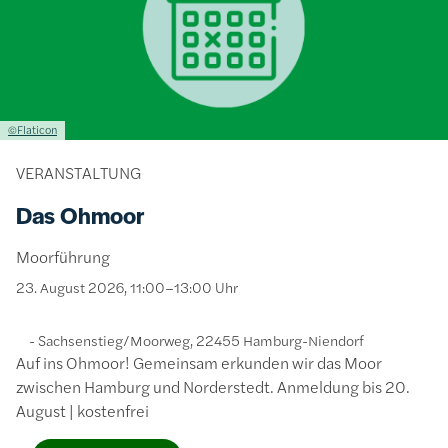
Lizenzinformationen einschließlich Urheberrecht
©Flaticon
VERANSTALTUNG
Das Ohmoor
Moorführung
23. August 2026, 11:00–13:00 Uhr
Sachsenstieg/Moorweg, 22455 Hamburg-Niendorf
Auf ins Ohmoor! Gemeinsam erkunden wir das Moor
zwischen Hamburg und Norderstedt. Anmeldung bis 20.
August | kostenfrei