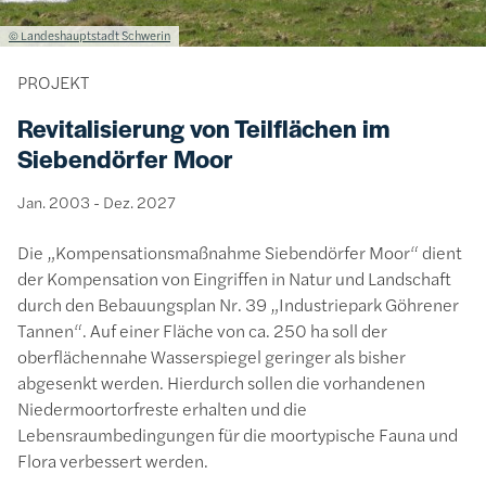
Lizenzinformationen einschließlich Urheberrecht
© Landeshauptstadt Schwerin
PROJEKT
Revitalisierung von Teilflächen im
Siebendörfer Moor
Jan. 2003
-
Dez. 2027
Die „Kompensationsmaßnahme Siebendörfer Moor“ dient
der Kompensation von Eingriffen in Natur und Landschaft
durch den Bebauungsplan Nr. 39 „Industriepark Göhrener
Tannen“. Auf einer Fläche von ca. 250 ha soll der
oberflächennahe Wasserspiegel geringer als bisher
abgesenkt werden. Hierdurch sollen die vorhandenen
Niedermoortorfreste erhalten und die
Lebensraumbedingungen für die moortypische Fauna und
Flora verbessert werden.