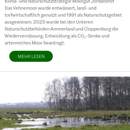
Klima- und Naturschutzstrategie Moorgut Jordanshof
Das Vehnemoor wurde entwässert, land- und
torfwirtschaftlich genutzt und 1991 als Naturschutzgebiet
ausgewiesen. 2025 wurde bei den Unteren
Naturschutzbehörden Ammerland und Cloppenburg die
Wiedervernässung, Entwicklung als CO₂-Senke und
artenreiches Moor beantragt.
MEHR LESEN
Bild