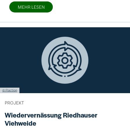
MEHR LESEN
Bild
Lizenzinformationen einschließlich Urheberrecht
© Flaction
PROJEKT
Wiedervernässung Riedhauser
Viehweide