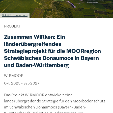
Lizenzinformationen einschließlich Urheberrecht
© ARGE Donaumoos
PROJEKT
Zusammen WIRken: Ein
länderübergreifendes
Strategieprojekt für die MOORregion
Schwäbisches Donaumoos in Bayern
und Baden-Württemberg
WIRMOOR
Okt. 2025
-
Sep 2027
Das Projekt WIRMOOR entwickelt eine
länderübergreifende Strategie für den Moorbodenschutz
im Schwäbischen Donaumoos (Bayern/Baden-
Württemberg). Ziel ist es, Wiedervernässung,