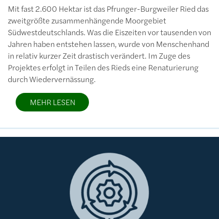
Mit fast 2.600 Hektar ist das Pfrunger-Burgweiler Ried das
zweitgrößte zusammenhängende Moorgebiet
Südwestdeutschlands. Was die Eiszeiten vor tausenden von
Jahren haben entstehen lassen, wurde von Menschenhand
in relativ kurzer Zeit drastisch verändert. Im Zuge des
Projektes erfolgt in Teilen des Rieds eine Renaturierung
durch Wiedervernässung.
MEHR LESEN
Bild