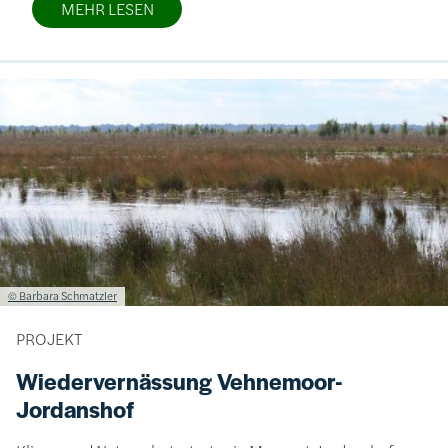
MEHR LESEN
Bild
Lizenzinformationen einschließlich Urheberrecht
© Barbara Schmatzler
PROJEKT
Wiedervernässung Vehnemoor-
Jordanshof