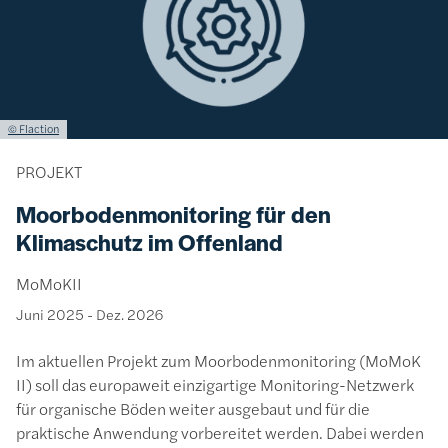
Lizenzinformationen einschließlich Urheberrecht
© Flaction
PROJEKT
Moorbodenmonitoring für den
Klimaschutz im Offenland
MoMoKII
Juni 2025
-
Dez. 2026
Im aktuellen Projekt zum Moorbodenmonitoring (MoMoK
II) soll das europaweit einzigartige Monitoring-Netzwerk
für organische Böden weiter ausgebaut und für die
praktische Anwendung vorbereitet werden. Dabei werden