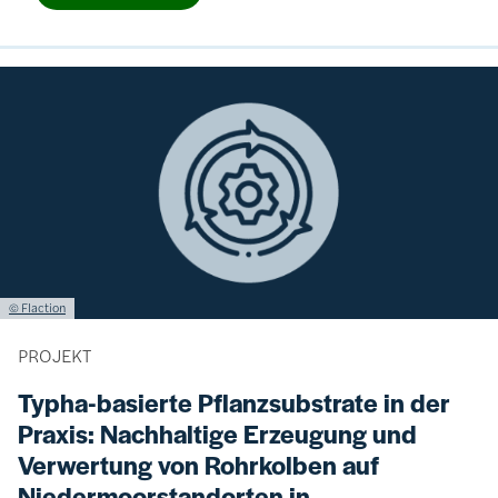
Bild
Lizenzinformationen einschließlich Urheberrecht
© Flaction
PROJEKT
Typha-basierte Pflanzsubstrate in der
Praxis: Nachhaltige Erzeugung und
Verwertung von Rohrkolben auf
Niedermoorstandorten in