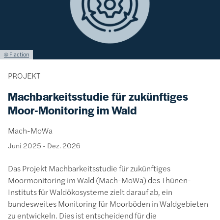
Lizenzinformationen einschließlich Urheberrecht
© Flaction
PROJEKT
Machbarkeitsstudie für zukünftiges
Moor-Monitoring im Wald
Mach-MoWa
Juni 2025
-
Dez. 2026
Das Projekt Machbarkeitsstudie für zukünftiges
Moormonitoring im Wald (Mach-MoWa) des Thünen-
Instituts für Waldökosysteme zielt darauf ab, ein
bundesweites Monitoring für Moorböden in Waldgebieten
zu entwickeln. Dies ist entscheidend für die