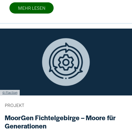
MEHR LESEN
Bild
Lizenzinformationen einschließlich Urheberrecht
© Flaction
PROJEKT
MoorGen Fichtelgebirge – Moore für
Generationen