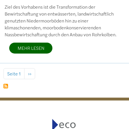
Ziel des Vorhabens ist die Transformation der
Bewirtschaftung von entwässerten, landwirtschaftlich
genutzten Niedermoorböden hin zu einer
klimaschonenden, moorbodenkonservierenden
Nassbewirtschaftung durch den Anbau von Rohrkolben.
MEHR LESEN
Seitennummerierung
Nächste Seite
Seite 1
››