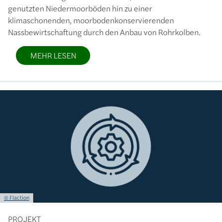
genutzten Niedermoorböden hin zu einer
klimaschonenden, moorbodenkonservierenden
Nassbewirtschaftung durch den Anbau von Rohrkolben.
MEHR LESEN
Bild
Lizenzinformationen einschließlich Urheberrecht
© Flaction
PROJEKT