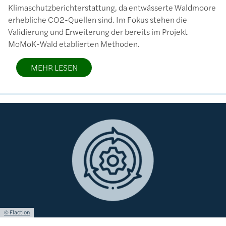
Klimaschutzberichterstattung, da entwässerte Waldmoore
erhebliche CO2-Quellen sind. Im Fokus stehen die
Validierung und Erweiterung der bereits im Projekt
MoMoK-Wald etablierten Methoden.
MEHR LESEN
Bild
Lizenzinformationen einschließlich Urheberrecht
© Flaction