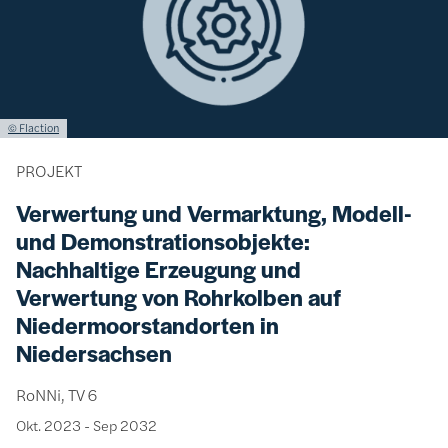
Lizenzinformationen einschließlich Urheberrecht
© Flaction
PROJEKT
Verwertung und Vermarktung, Modell-
und Demonstrationsobjekte:
Nachhaltige Erzeugung und
Verwertung von Rohrkolben auf
Niedermoorstandorten in
Niedersachsen
RoNNi, TV 6
Okt. 2023
-
Sep 2032