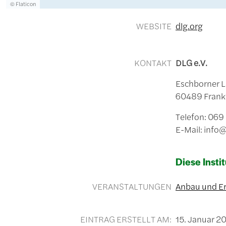
Lizenzinformationen einschließlich Urheberrecht
© Flaticon
WEBSITE
dlg.org
KONTAKT
DLG e.V.
Eschborner L
60489 Frankf
Telefon: 06
E-Mail: info
Diese Instit
VERANSTALTUNGEN
Anbau und Er
EINTRAG ERSTELLT AM:
15. Januar 2