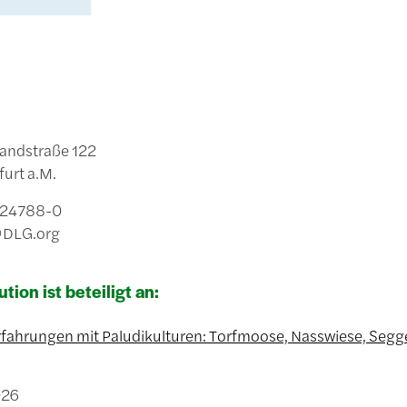
andstraße 122
urt a.M.
9 24788-0
@DLG.org
ution ist beteiligt an:
fahrungen mit Paludikulturen: Torfmoose, Nasswiese, Segg
026