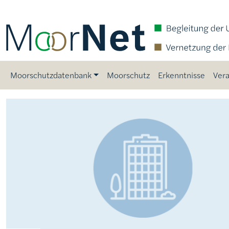
Direkt zum Inhalt
Main navigation
Moorschutzdatenbank
Moorschutz
Erkenntnisse
Vera
Bild