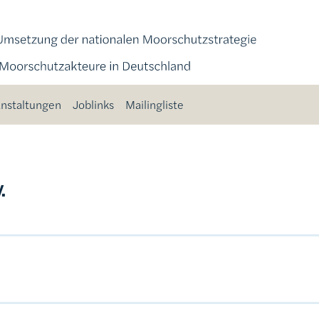
nstaltungen
Joblinks
Mailingliste
.