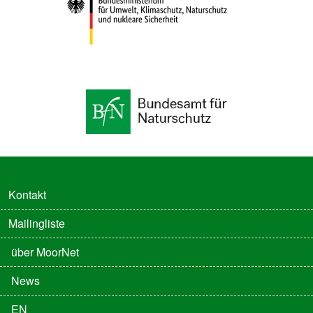
FUSSZEILE
Kontakt
Mailingliste
FUSSZEILE 2
über MoorNet
News
EN