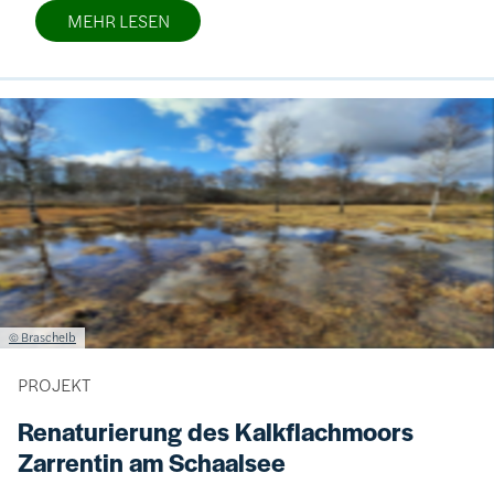
MEHR LESEN
Bild
Lizenzinformationen einschließlich Urheberrecht
© Braschelb
PROJEKT
Renaturierung des Kalkflachmoors
Zarrentin am Schaalsee