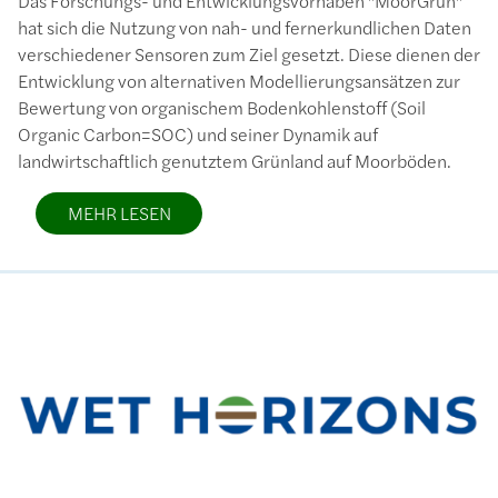
Das Forschungs- und Entwicklungsvorhaben "MoorGrün"
hat sich die Nutzung von nah- und fernerkundlichen Daten
verschiedener Sensoren zum Ziel gesetzt. Diese dienen der
Entwicklung von alternativen Modellierungsansätzen zur
Bewertung von organischem Bodenkohlenstoff (Soil
Organic Carbon=SOC) und seiner Dynamik auf
landwirtschaftlich genutztem Grünland auf Moorböden.
MEHR LESEN
Bild