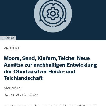
Lizenzinformationen einschließlich Urheberrecht
© Flaction
PROJEKT
Moore, Sand, Kiefern, Teiche: Neue
Ansätze zur nachhaltigen Entwicklung
der Oberlausitzer Heide- und
Teichlandschaft
MoSaiKTeil
Dez. 2021
-
Dez. 2027
Das Projektziel ist die Förderung der Artenvielfalt in den