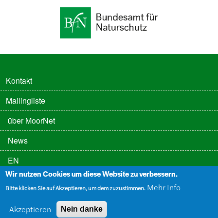
FUSSZEILE
Kontakt
Mailingliste
FUSSZEILE 2
über MoorNet
News
EN
Wir nutzen Cookies um diese Website zu verbessern.
FUSSZEILE 3
Datenschutz
Mehr Info
Bitte klicken Sie auf Akzeptieren, um dem zuzustimmen.
Impressum
Akzeptieren
Nein danke