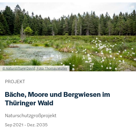
Bild
Lizenzinformationen einschließlich Urheberrecht
© Naturstiftung David, Foto: Thomas Müller
PROJEKT
Bäche, Moore und Bergwiesen im
Thüringer Wald
Naturschutzgroßprojekt
Sep 2021
-
Dez. 2035