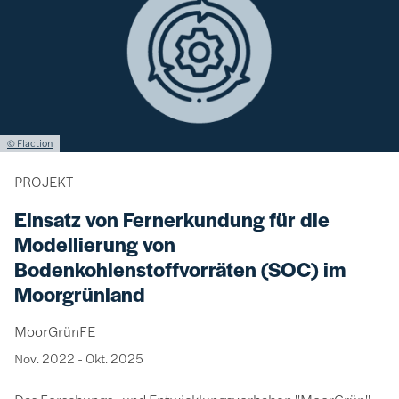
Lizenzinformationen einschließlich Urheberrecht
© Flaction
PROJEKT
Einsatz von Fernerkundung für die
Modellierung von
Bodenkohlenstoffvorräten (SOC) im
Moorgrünland
MoorGrünFE
Nov. 2022
-
Okt. 2025