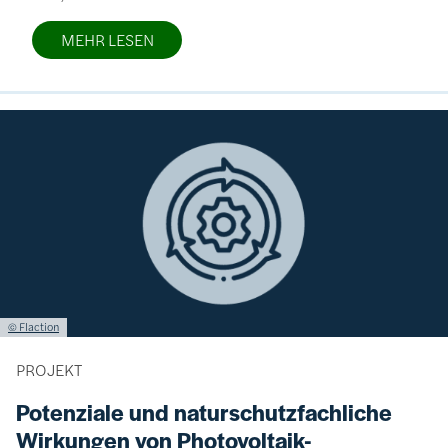
MEHR LESEN
Bild
Lizenzinformationen einschließlich Urheberrecht
© Flaction
PROJEKT
Potenziale und naturschutzfachliche
Wirkungen von Photovoltaik-