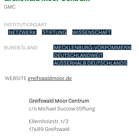
GMC
INSTITUTIONSART
NETZWERK
STIFTUNG
WISSENSCHAFT
BUNDESLAND
MECKLENBURG-VORPOMMERN
DEUTSCHLANDWEIT
AUSSERHALB DEUTSCHLANDS
WEBSITE
greifswaldmoor.de
Greifswald Moor Centrum
c/o Michael Succow Stiftung
Ellernholzstr. 1/3
17489 Greifswald