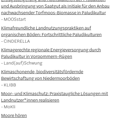
und Ausbringung von Saatgut als Initiale für den Anbau
nachwachsender Torfmoos-Biomasse in Paludikultur
MOOSstart
Klimafreundliche Landnutzungspraktiken auf
organischen Böden: Fortschrittliche Paludikulturen
CINDERELLA
Klimagerechte regionale Energieversorgung durch
Paludikultur in Vorpommern-Rügen
Land(auf)Schwung
Klimaschonende, biodiversitätsfördernde
Bewirtschaftung von Niedermoorböden
KLIBB
Moor- und Klimaschutz: Praxistaugliche Lösungen mit
Landnutzer*innen realisieren
MoKli
Moore hören