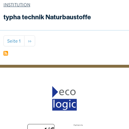
INSTITUTION
typha technik Naturbaustoffe
Seitennummerierung
Nächste Seite
Seite 1
››