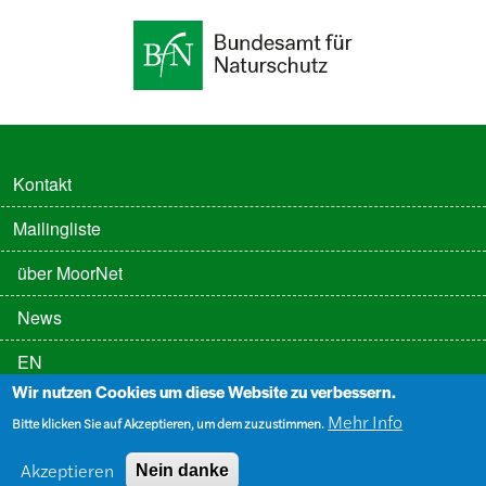
FUSSZEILE
Kontakt
Mailingliste
FUSSZEILE 2
über MoorNet
News
EN
Wir nutzen Cookies um diese Website zu verbessern.
FUSSZEILE 3
Datenschutz
Mehr Info
Bitte klicken Sie auf Akzeptieren, um dem zuzustimmen.
Impressum
Akzeptieren
Nein danke