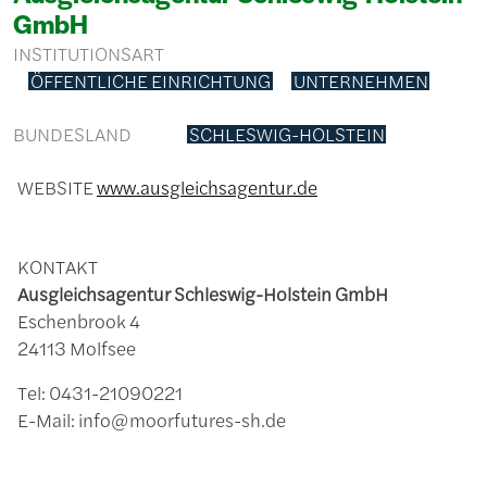
GmbH
INSTITUTIONSART
ÖFFENTLICHE EINRICHTUNG
UNTERNEHMEN
BUNDESLAND
SCHLESWIG-HOLSTEIN
WEBSITE
www.ausgleichsagentur.de
KONTAKT
Ausgleichsagentur Schleswig-Holstein GmbH
Eschenbrook 4
24113 Molfsee
Tel: 0431-21090221
E-Mail: info@moorfutures-sh.de