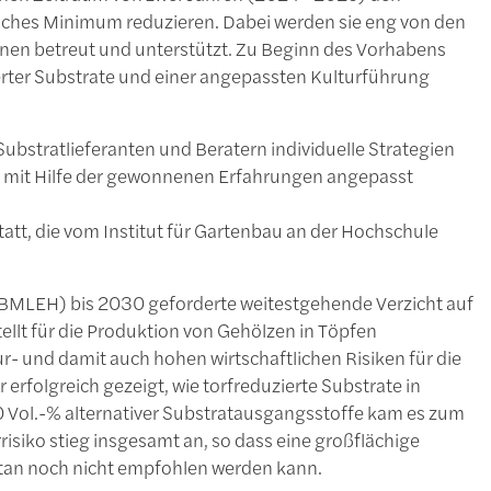
ifisches Minimum reduzieren. Dabei werden sie eng von den
nen betreut und unterstützt. Zu Beginn des Vorhabens
ierter Substrate und einer angepassten Kulturführung
bstratlieferanten und Beratern individuelle Strategien
zeit mit Hilfe der gewonnenen Erfahrungen angepasst
tatt, die vom Institut für Gartenbau an der Hochschule
BMLEH) bis 2030 geforderte weitestgehende Verzicht auf
ellt für die Produktion von Gehölzen in Töpfen
r- und damit auch hohen wirtschaftlichen Risiken für die
rfolgreich gezeigt, wie torfreduzierte Substrate in
 Vol.-% alternativer Substratausgangsstoffe kam es zum
isiko stieg insgesamt an, so dass eine großflächige
ntan noch nicht empfohlen werden kann.