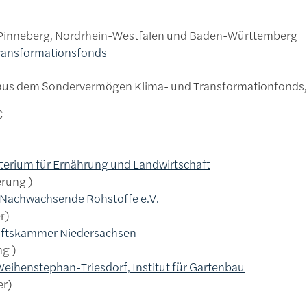
Pinneberg, Nordrhein-Westfalen und Baden-Württemberg
ransformationsfonds
s dem Sondervermögen Klima- und Transformationfonds, K
€
erium für Ernährung und Landwirtschaft
erung
Nachwachsende Rohstoffe e.V.
r
aftskammer Niedersachsen
ung
eihenstephan-Triesdorf, Institut für Gartenbau
er