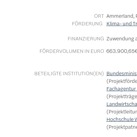
ORT
Ammerland, 
FÖRDERUNG
Klima- und T
FINANZIERUNG
Zuwendung au
FÖRDERVOLUMEN IN EURO
663.900,65
BETEILIGTE INSTITUTION(EN)
Bundesminist
Projektförd
Fachagentur 
Projektträge
Landwirtsch
Projektleit
Hochschule W
Projektpatn