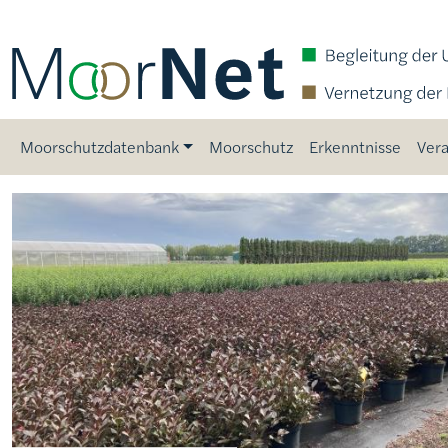
Direkt zum Inhalt
Main navigation
Moorschutzdatenbank
Moorschutz
Erkenntnisse
Vera
Bild