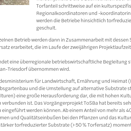
Torfanteil schrittweise auf ein kulturspez
Regionalkoordinatoren und -koordinatorin
werden die Betriebe hinsichtlich torfreduz
geschult.
nzelnen Betrieb werden dann in Zusammenarbeit mit dessen Su
rsatz erarbeitet, die im Laufe der zweijährigen Projektlauf
det eine überregionale betriebswirtschaftliche Begleitung s
an-Triesdorf übernommen wird.
esministerium für Landwirtschaft, Ernährung und Heimat (
bsgartenbau und die Umstellung auf alternative Substrate st
turen) eine große Herausforderung dar, die mit hohen Kultu
erbunden ist. Das Vorgängerprojekt ToSBa hat bereits sehr e
eingeführt werden können. Ab einem Anteil von mehr als 40
emen und Qualitätseinbußen bei den Pflanzen und das Kulturr
ärker torfreduzierter Substrate (> 50 % Torfersatz) mome