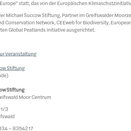
 Europe" statt, das von der Europäischen Klimaschutzinitiativ
 der Michael Succow Stiftung, Partner im Greifswalder Moor
d Conservation Network, CEEweb for Biodiversity, European
en Global Peatlands Initiative ausgerichtet.
r Veranstaltung
ow Stiftung
nde
ow Stiftung
reifswald Moor Centrum
r. 1/3
eifswald
834 – 83542 17