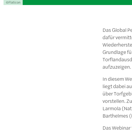
Lizenzinformationen einschließlich Urheberrecht
©Flaticon
Das Global Pe
dafür vermit
Wiederherste
Grundlage für
Torflandausd
aufzuzeigen.
In diesem We
liegt dabei a
über Torfgebi
vorstellen. 
Larmola (Nat
Barthelmes (
Das Webinar f