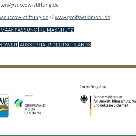
eters@succow-stiftung.de
.succow-stiftung.de
//
www.greifswaldmoor.de
IMAANPASSUNG
KLIMASCHUTZ
NDWEIT
AUSSERHALB DEUTSCHLANDS