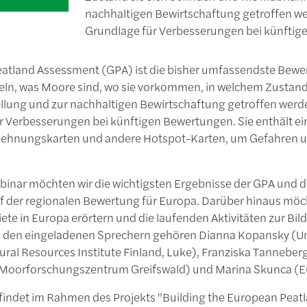
nachhaltigen Bewirtschaftung getroffen wer
Grundlage für Verbesserungen bei künftig
atland Assessment (GPA) ist die bisher umfassendste Bewert
teln, was Moore sind, wo sie vorkommen, in welchem Zustan
llung und zur nachhaltigen Bewirtschaftung getroffen werden
 Verbesserungen bei künftigen Bewertungen. Sie enthält eine
ehnungskarten und andere Hotspot-Karten, um Gefahren u
binar möchten wir die wichtigsten Ergebnisse der GPA und d
uf der regionalen Bewertung für Europa. Darüber hinaus möch
ete in Europa erörtern und die laufenden Aktivitäten zur Bild
Zu den eingeladenen Sprechern gehören Dianna Kopansky (U
ural Resources Institute Finland, Luke), Franziska Tannebe
Moorforschungszentrum Greifswald) und Marina Skunca (Eu
indet im Rahmen des Projekts "Building the European Peatland