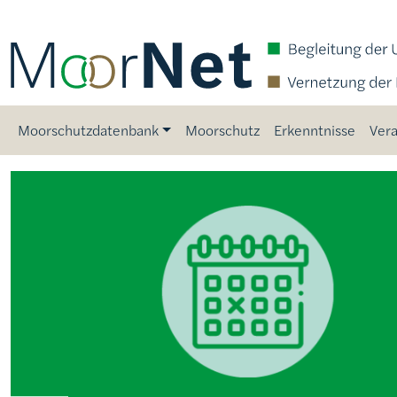
Direkt zum Inhalt
Main navigation
Moorschutzdatenbank
Moorschutz
Erkenntnisse
Vera
Bild