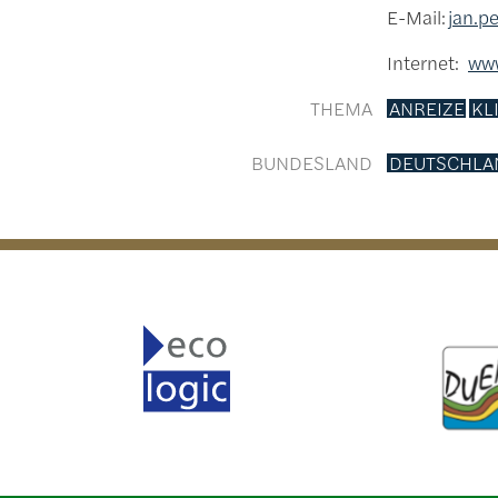
E-Mail:
jan.p
Internet:
www
THEMA
ANREIZE
KL
BUNDESLAND
DEUTSCHLA