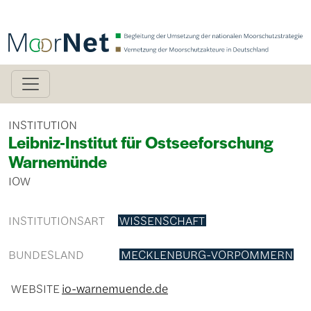
Direkt zum Inhalt
INSTITUTION
Leibniz-Institut für Ostseeforschung
Warnemünde
IOW
INSTITUTIONSART
WISSENSCHAFT
BUNDESLAND
MECKLENBURG-VORPOMMERN
WEBSITE
io-warnemuende.de