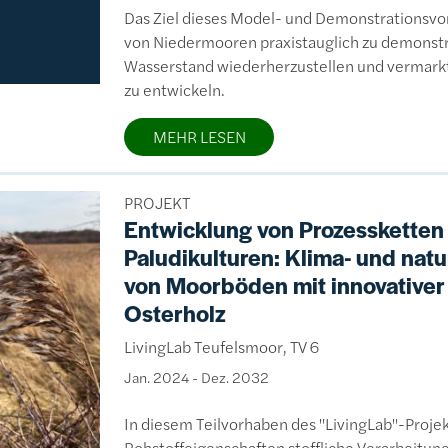
Das Ziel dieses Model- und Demonstrationsvor
von Niedermooren praxistauglich zu demonstrie
Wasserstand wiederherzustellen und vermark
zu entwickeln.
MEHR LESEN
PROJEKT
Entwicklung von Prozessketten 
Paludikulturen: Klima- und nat
von Moorböden mit innovative
Osterholz
LivingLab Teufelsmoor, TV 6
Jan. 2024
-
Dez. 2032
In diesem Teilvorhaben des "LivingLab"-Proje
Rohstoffeigenschaften stoffliche Verarbeitun