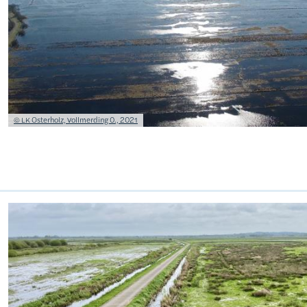
Lizenzinformationen einschließlich Urheberrecht
© LK Osterholz, Vollmerding 0., 2021
Bild