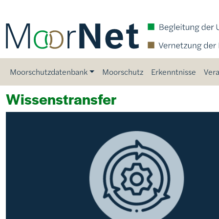
Direkt zum Inhalt
Main navigation
Moorschutzdatenbank
Moorschutz
Erkenntnisse
Vera
Wissenstransfer
Bild