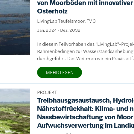
von Moorböden mit innovative
Osterholz
LivingLab Teufelsmoor, TV 3
Jan. 2024
-
Dez. 2032
In diesem Teilvorhaben des "LivingLab"-Proje
Rahmenbedingen zur Wasserstandsanhebung e
durchgeführt. Des Weiteren wir ein Praxisleitf
MEHR LESEN
PROJEKT
Treibhausgasaustausch, Hydro
Nährstoffrückhalt: Klima- und n
Nassbewirtschaftung von Moorb
Aufwuchsverwertung im Landkr