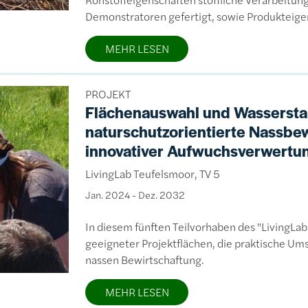
Demonstratoren gefertigt, sowie Produkteigen
MEHR LESEN
PROJEKT
Flächenauswahl und Wassersta
naturschutzorientierte Nassbe
innovativer Aufwuchsverwertun
LivingLab Teufelsmoor, TV 5
Jan. 2024
-
Dez. 2032
In diesem fünften Teilvorhaben des "LivingLa
geeigneter Projektflächen, die praktische U
nassen Bewirtschaftung.
MEHR LESEN