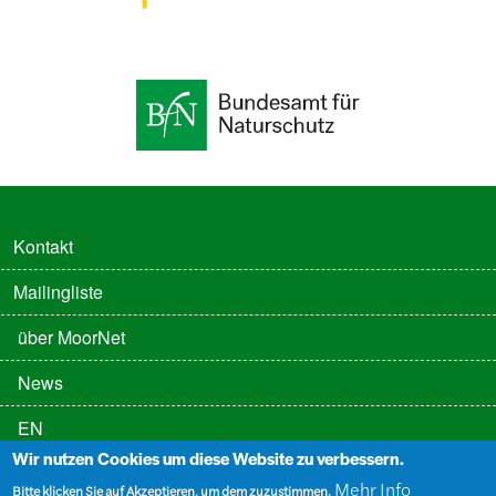
FUSSZEILE
Kontakt
Mailingliste
FUSSZEILE 2
über MoorNet
News
EN
Wir nutzen Cookies um diese Website zu verbessern.
FUSSZEILE 3
Datenschutz
Mehr Info
Bitte klicken Sie auf Akzeptieren, um dem zuzustimmen.