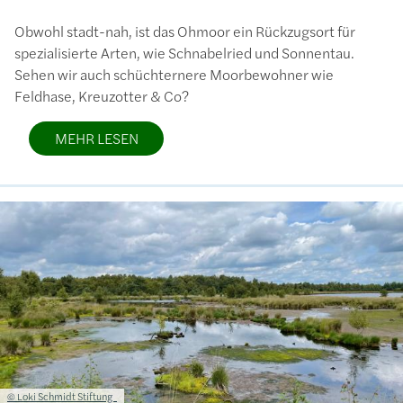
Obwohl stadt-nah, ist das Ohmoor ein Rückzugsort für
spezialisierte Arten, wie Schnabelried und Sonnentau.
Sehen wir auch schüchternere Moorbewohner wie
Feldhase, Kreuzotter & Co?
MEHR LESEN
Bild
Lizenzinformationen einschließlich Urheberrecht
© Loki Schmidt Stiftung