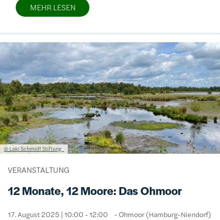
MEHR LESEN
Bild
Lizenzinformationen einschließlich Urheberrecht
© Loki Schmidt Stiftung
VERANSTALTUNG
12 Monate, 12 Moore: Das Ohmoor
17. August 2025 | 10:00 - 12:00
Ohmoor (Hamburg-Niendorf)