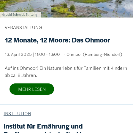
Lizenzinformationen einschließlich Urheberrecht
© Loki Schmidt Stiftung
VERANSTALTUNG
12 Monate, 12 Moore: Das Ohmoor
13. April 2025 | 11:00 - 13:00
Ohmoor (Hamburg-Niendorf)
Auf ins Ohmoor! Ein Naturerlebnis für Familien mit Kindern
ab ca. 8 Jahren.
MEHR LESEN
INSTITUTION
Institut für Ernährung und