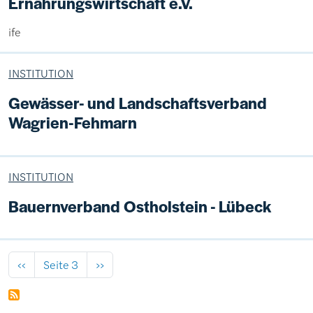
Ernährungswirtschaft e.V.
ife
INSTITUTION
Gewässer- und Landschaftsverband
Wagrien-Fehmarn
INSTITUTION
Bauernverband Ostholstein - Lübeck
Seitennummerierung
Vorherige Seite
Nächste Seite
‹‹
Seite 3
››