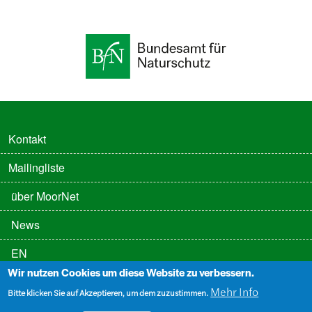
FUSSZEILE
Kontakt
Mailingliste
FUSSZEILE 2
über MoorNet
News
EN
Wir nutzen Cookies um diese Website zu verbessern.
FUSSZEILE 3
Datenschutz
Mehr Info
Bitte klicken Sie auf Akzeptieren, um dem zuzustimmen.
Impressum