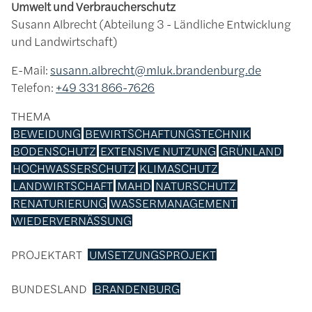
Umwelt und Verbraucherschutz
Susann Albrecht (Abteilung 3 - Ländliche Entwicklung
und Landwirtschaft)
E-Mail:
susann.albrecht@mluk.brandenburg.de
Telefon:
+49 331 866-7626
THEMA
BEWEIDUNG
BEWIRTSCHAFTUNGSTECHNIK
BODENSCHUTZ
EXTENSIVE NUTZUNG
GRÜNLAND
HOCHWASSERSCHUTZ
KLIMASCHUTZ
LANDWIRTSCHAFT
MAHD
NATURSCHUTZ
RENATURIERUNG
WASSERMANAGEMENT
WIEDERVERNÄSSUNG
PROJEKTART
UMSETZUNGSPROJEKT
BUNDESLAND
BRANDENBURG