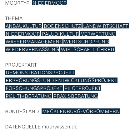
MOORTYP
NIEDERMOOR
THEMA
ANBAUKULTUR
BODENSCHUTZ
LANDWIRTSCHAFT
NIEDERMOOR
PALUDIKULTUR
VERWERTUNG
WASSERMANAGEMENT
WERTSCHÖPFUNG
WIEDERVERNÄSSUNG
WIRTSCHAFTLICHKEIT
PROJEKTART
DEMONSTRATIONSPROJEKT
ERPROBUNGS- UND ENTWICKLUNGSPROJEKT
FORSCHUNGSPROJEKT
PILOTPROJEKT
POLITIKBERATUNG
PRAXISBERATUNG
BUNDESLAND
MECKLENBURG-VORPOMMERN
DATENQUELLE
moorwissen.de