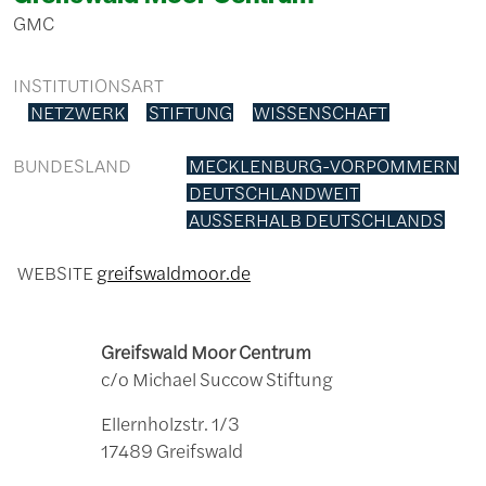
GMC
INSTITUTIONSART
NETZWERK
STIFTUNG
WISSENSCHAFT
BUNDESLAND
MECKLENBURG-VORPOMMERN
DEUTSCHLANDWEIT
AUSSERHALB DEUTSCHLANDS
WEBSITE
greifswaldmoor.de
Greifswald Moor Centrum
c/o Michael Succow Stiftung
Ellernholzstr. 1/3
17489 Greifswald