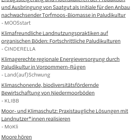
und Ausbringung von Saatgut als Initiale für den Anbau
nachwachsender Torfmoos-Biomasse in Paludikultur
MOOSstart
Klimafreundliche Landnutzungspraktiken auf
organischen Böden: Fortschrittliche Paludikulturen
CINDERELLA
Klimagerechte regionale Energieversorgung durch
Paludikultur in Vorpommern-Rügen
Land(auf)Schwung
Klimaschonende, biodiversitätsfördernde
Bewirtschaftung von Niedermoorböden
KLIBB
Moor- und Klimaschutz: Praxistaugliche Lösungen mit
Landnutzer*innen realisieren
MoKli
Moore hören