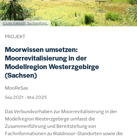
Lizenzinformationen einschließlich Urheberrecht
© Ulrich Wendt, Sachsenforst
PROJEKT
Moorwissen umsetzen:
Moorrevitalisierung in der
Modellregion Westerzgebirge
(Sachsen)
MooReSax
Sep 2021
-
Mai 2025
Das Verbundvorhaben zur Moorrevitalisierung in der
Modellregion Westerzgebirge umfasst die
Zusammenführung und Bereitstellung von
Fachinformationen zu Waldmoor-Standorten sowie die