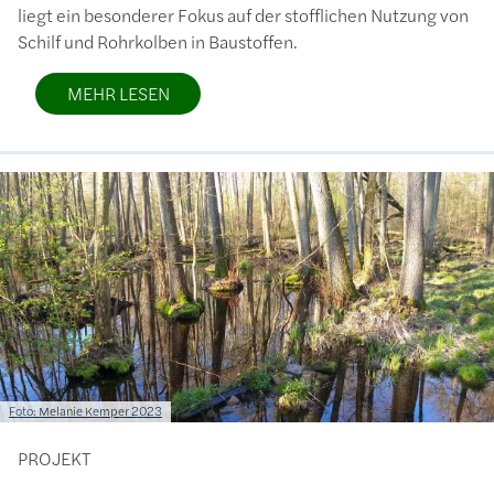
liegt ein besonderer Fokus auf der stofflichen Nutzung von
Schilf und Rohrkolben in Baustoffen.
MEHR LESEN
Bild
Lizenzinformationen einschließlich Urheberrecht
Foto: Melanie Kemper 2023
PROJEKT