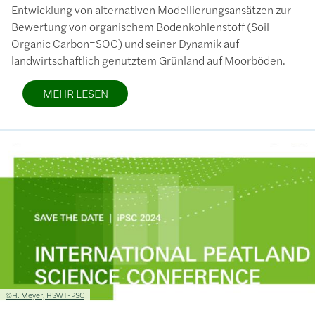
Entwicklung von alternativen Modellierungsansätzen zur
Bewertung von organischem Bodenkohlenstoff (Soil
Organic Carbon=SOC) und seiner Dynamik auf
landwirtschaftlich genutztem Grünland auf Moorböden.
MEHR LESEN
Bild
Lizenzinformationen einschließlich Urheberrecht
©H. Meyer, HSWT-PSC