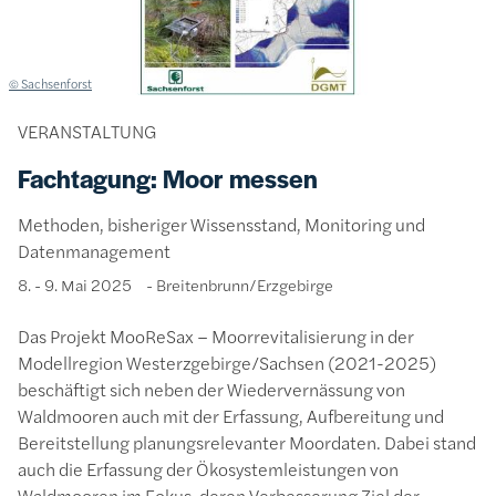
Lizenzinformationen einschließlich Urheberrecht
© Sachsenforst
VERANSTALTUNG
Fachtagung: Moor messen
Methoden, bisheriger Wissensstand, Monitoring und
Datenmanagement
8. - 9. Mai 2025
Breitenbrunn/Erzgebirge
Das Projekt MooReSax – Moorrevitalisierung in der
Modellregion Westerzgebirge/Sachsen (2021-2025)
beschäftigt sich neben der Wiedervernässung von
Waldmooren auch mit der Erfassung, Aufbereitung und
Bereitstellung planungsrelevanter Moordaten. Dabei stand
auch die Erfassung der Ökosystemleistungen von
Waldmooren im Fokus, deren Verbesserung Ziel der