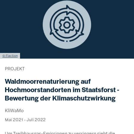
Lizenzinformationen einschließlich Urheberrecht
© Flaction
PROJEKT
Waldmoorrenaturierung auf
Hochmoorstandorten im Staatsforst -
Bewertung der Klimaschutzwirkung
KliWaMo
Mai 2021
-
Juli 2022
Um Treibhausgas-Emissionen zu verringern sieht die